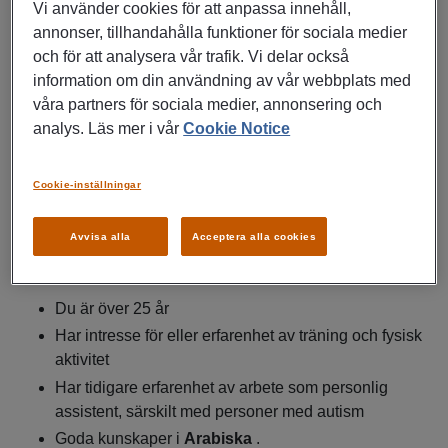
innebära stöd i personlig omvårdnad, hushållssysslor,
Vi använder cookies för att anpassa innehåll,
fritidsaktiviteter och social samvaro.
annonser, tillhandahålla funktioner för sociala medier
och för att analysera vår trafik. Vi delar också
Vi söker dig som:
information om din användning av vår webbplats med
våra partners för sociala medier, annonsering och
analys. Läs mer i vår
Cookie Notice
Tycker om att arbeta med människor
Är trygg, ansvarsfull och lyhörd
Har B-körkort
Cookie-inställningar
Kan arbeta självständigt och ta egna initiativ
Avvisa alla
Acceptera alla cookies
Meriterande (ej krav):
Du är över 25 år
Har intresse för eller erfarenhet av träning och fysisk
aktivitet
Har tidigare erfarenhet av arbete som personlig
assistent, särskilt med personer med autism
Goda kunskaper i
Arabiska
.