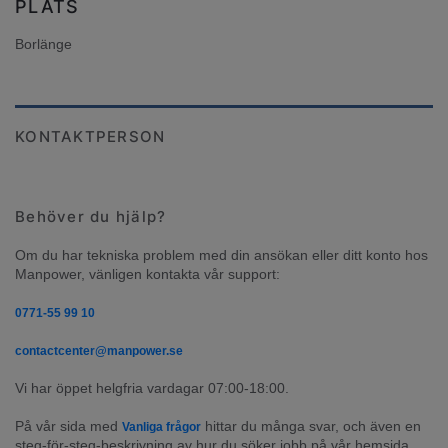
PLATS
Borlänge
KONTAKTPERSON
Behöver du hjälp?
Om du har tekniska problem med din ansökan eller ditt konto hos 
Manpower, vänligen kontakta vår support:
0771-55 99 10
contactcenter@manpower.se
Vi har öppet helgfria vardagar 07:00-18:00.
På vår sida med 
 hittar du många svar, och även en 
Vanliga frågor
steg-för-steg-beskrivning av hur du söker jobb på vår hemsida.