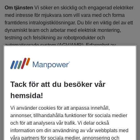
Om tjänsten
Vi söker en skicklig och engagerad elektriker
med intresse för mjukvara som vill vara med och forma
framtidens intralogistiklösningar. Du blir en viktig del av ett
dynamiskt team och arbetar med elektrisk montering,
testning och felsökning av robotprodukter och
automatiserade system (AGV/AMR). Erfarenhet av
robotteknik eller mekatronik är inte ett krav – nyfikenhet och
vilja att lära räcker långt!
Arbetsuppgifter
Tack för att du besöker vår
Montering och test av robotar och elskåp
hemsida!
Vi använder cookies för att anpassa innehåll,
Felsökning och enklare prototypbyggnationer
annonser, tillhandahålla funktioner för sociala medier
och för att analysera vår trafik. Vi delar också
Dokumentation av arbete och processer
information om din användning av vår webbplats med
våra partners för sociala medier, annonsering och