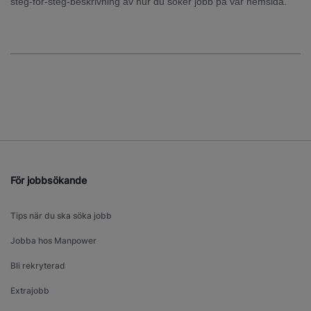
steg-för-steg-beskrivning av hur du söker jobb på vår hemsida.
För jobbsökande
Tips när du ska söka jobb
Jobba hos Manpower
Bli rekryterad
Extrajobb