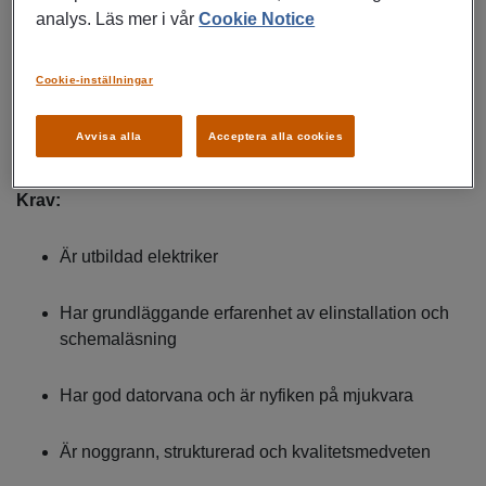
Samarbete med utvecklingsavdelningen för nya
analys. Läs mer i vår
Cookie Notice
produkter
Cookie-inställningar
Lagerarbete, plock och inleverans
Avvisa alla
Acceptera alla cookies
Rapportering i affärssystem
Krav:
Är utbildad elektriker
Har grundläggande erfarenhet av elinstallation och
schemaläsning
Har god datorvana och är nyfiken på mjukvara
Är noggrann, strukturerad och kvalitetsmedveten