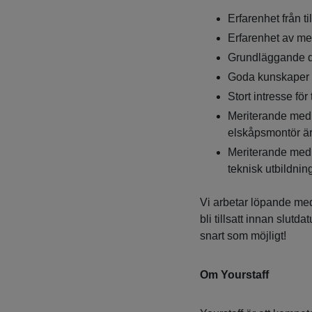
Erfarenhet från t
Erfarenhet av me
Grundläggande 
Goda kunskaper i 
Stort intresse för
Meriterande med e
elskåpsmontör är d
Meriterande med 
teknisk utbildnin
Vi arbetar löpande med
bli tillsatt innan slutd
snart som möjligt!
Om Yourstaff