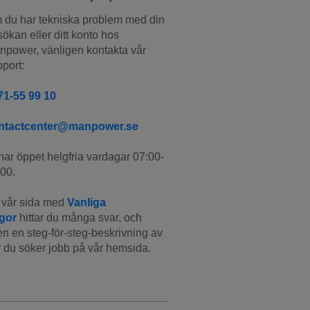
du har tekniska problem med din 
ökan eller ditt konto hos 
power, vänligen kontakta vår 
port:
71-55 99 10
ntactcenter@manpower.se
har öppet helgfria vardagar 07:00-
00.
vår sida med 
Vanliga 
ågor
 hittar du många svar, och 
n en steg-för-steg-beskrivning av 
 du söker jobb på vår hemsida.