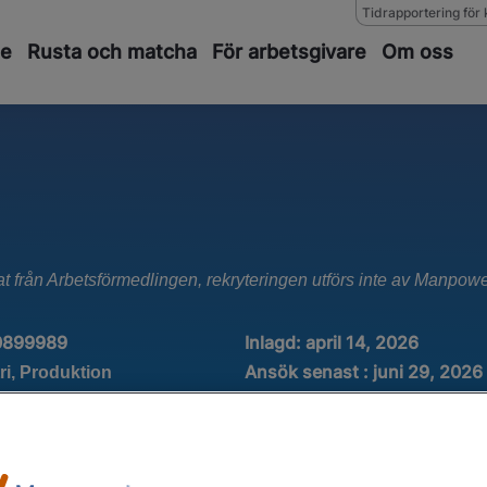
Tidrapportering för 
de
Rusta och matcha
För arbetsgivare
Om oss
at från Arbetsförmedlingen, rekryteringen utförs inte av Manpow
0899989
Inlagd:
april 14, 2026
Ansök senast : juni 29, 2026
ri, Produktion