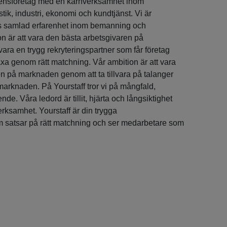
etensföretag med en kärnverksamhet inom
stik, industri, ekonomi och kundtjänst. Vi är
rs samlad erfarenhet inom bemanning och
on är att vara den bästa arbetsgivaren på
ra en trygg rekryteringspartner som får företag
xa genom rätt matchning. Vår ambition är att vara
n på marknaden genom att ta tillvara på talanger
arknaden. På Yourstaff tror vi på mångfald,
de. Våra ledord är tillit, hjärta och långsiktighet
ksamhet. Yourstaff är din trygga
m satsar på rätt matchning och ser medarbetare som