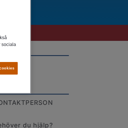
ckså
 sociala
LATS
 cookies
tkyrka
ONTAKTPERSON
ehöver du hjälp?