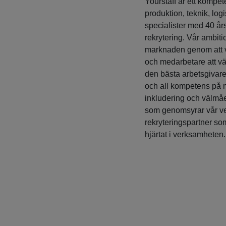
Yourstaff är ett komp
produktion, teknik, logi
specialister med 40 å
rekrytering. Vår ambiti
marknaden genom att va
och medarbetare att vä
den bästa arbetsgivare
och all kompetens på m
inkludering och välmåen
som genomsyrar vår ver
rekryteringspartner so
hjärtat i verksamheten.