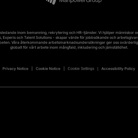
edande inom bemanning, rekrytering och HR-tjänster. Vi hjälper människor och
Experis och Talent Solutions - skapar värde för jobbsökande och arbetsgivare i 
rbeten. Våra återkommande arbetsmarknadsundersökningar ger oss ovärderlig 
globalt för vårt arbete inom mångfald, inkludering och jämställdhet.
Privacy Notice
Cookie Notice
Accessibility Policy
Cookie Settings