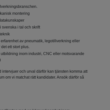
illverkningsbranschen.
kanisk montering
datakunskaper
svenska i tal och skrift
 teknik
rfarenhet av pneumatik, legotillverkning eller
et ett stort plus.
utbildning inom industri, CNC eller motsvarande
g
 intervjuer och urval därför kan tjänsten komma att
atum om vi matchat rätt kandidater. Ansök därför så