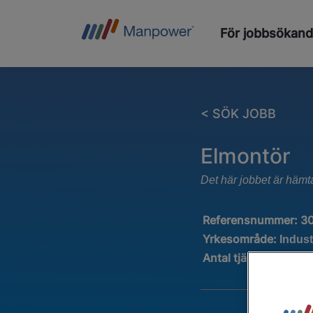
För jobbsökan
< SÖK JOBB
Elmontör
Det här jobbet är hämt
Referensnummer:
3
Yrkesområde:
Indust
Antal tjänster
:
1