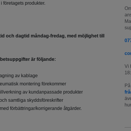
 i företagets produkter.
Om 
ans
Man
sup
tid och dagtid måndag-fredag, med möjlighet till
07
co
etsuppgifter är följande:
Vi 
18:
ragning av kablage
eumatisk montering förekommer
På 
illverkning av kundanpassade produkter
fr
äve
och samtliga skyddsföreskrifter
hur
med förbättringar/korrigerande åtgärder.