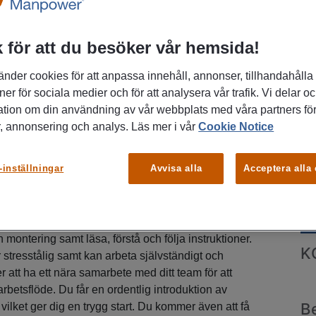
 för att du besöker vår hemsida!
änder cookies för att anpassa innehåll, annonser, tillhandahålla
ner för sociala medier och för att analysera vår trafik. Vi delar o
ation om din användning av vår webbplats med våra partners för
, annonsering och analys. Läs mer i vår
Cookie Notice
aktiskt lagd person som är intresserad av
ter? Då är det här jobbet för dig! Just nu söker vi
P
-inställningar
Avvisa alla
Acceptera alla
 till vår kund i
Bo
vning
Tjänsten som elmontör innebär mekanisk
ik samt montering och dragning av kablage. Du
serad och väldigt noggrann, dessutom har du god
h montering samt läsa, förstå och följa instruktioner.
K
 stresstålig samt kan arbeta självständigt och
 att ha ett nära samarbete med ditt team för att
arbetsflöde. Du får en ordentlig introduktion av
B
 vilket ger dig en trygg start. Du kommer även att få