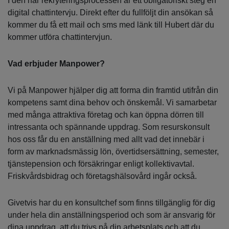
I den här rekryteringsprocessen är ett obligatoriskt steg en
digital chattintervju. Direkt efter du fullföljt din ansökan så
kommer du få ett mail och sms med länk till Hubert där du
kommer utföra chattintervjun.
Vad erbjuder Manpower?
Vi på Manpower hjälper dig att forma din framtid utifrån din
kompetens samt dina behov och önskemål. Vi samarbetar
med många attraktiva företag och kan öppna dörren till
intressanta och spännande uppdrag. Som resurskonsult
hos oss får du en anställning med allt vad det innebär i
form av marknadsmässig lön, övertidsersättning, semester,
tjänstepension och försäkringar enligt kollektivavtal.
Friskvårdsbidrag och företagshälsovård ingår också.
Givetvis har du en konsultchef som finns tillgänglig för dig
under hela din anställningsperiod och som är ansvarig för
dina uppdrag, att du trivs på din arbetsplats och att du