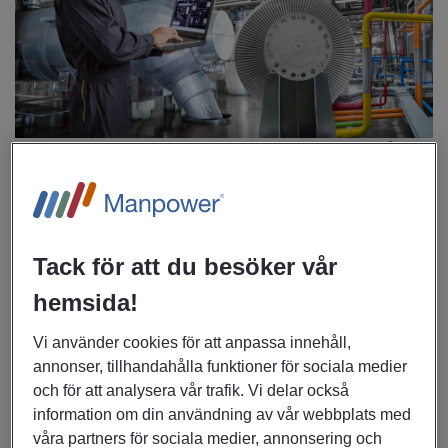
Den här bemanningen är ett samarbete mellan oss på
Manpower och vår kund. Du kommer att bli anställd av
Manpower men arbeta på plats hos kunden i Mölnlycke.
Ort:
Mölnlycke
Tack för att du besöker vår
Arbetstider:
2-skift, 06:00-14:30 och 14:24-23:24
Uppdragsstart:
v.33
hemsida!
Uppdragslängd:
Visstidsanställning på 6 månader, med
Vi använder cookies för att anpassa innehåll,
möjlighet till förlängning
annonser, tillhandahålla funktioner för sociala medier
och för att analysera vår trafik. Vi delar också
Om jobbet
information om din användning av vår webbplats med
Som CNC-operatör ingår du i ett processteam på cirka 10
våra partners för sociala medier, annonsering och
personer och får en central roll i produktionen. Du arbetar