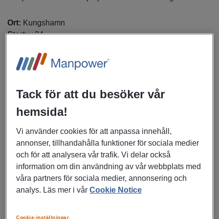
Ort:
Kungshamn
Start:
v.34
Arbetstider:
Ständig dag eller 2-skift
Anställning:
6 månaders visstidsanställning med chans till
förlängning
Tack för att du besöker vår
Om jobbet
I rollen som livsmedelsoperatör ansvarar du för att
hemsida!
säkerställa korrekt råvaruhantering och produktion samt
förpacka produkter. Dessutom kommer du tillsammans med
Vi använder cookies för att anpassa innehåll,
ditt team övervaka och sköta maskiner samt övervaka
annonser, tillhandahålla funktioner för sociala medier
viktiga steg i tillverkningsprocessen.
och för att analysera vår trafik. Vi delar också
information om din användning av vår webbplats med
våra partners för sociala medier, annonsering och
Är du rätt för rollen som livsmedelsoperatör?
analys. Läs mer i vår
Cookie Notice
För att lyckas i uppdraget är det viktigt att du strävar efter att
göra det lilla extra och att du tar ansvar för ditt arbete. Det
är också viktigt att du har ett stort driv och att du känner ett
Cookie-inställningar