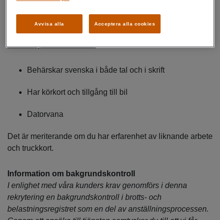
stort engagemang för ditt arbete. Dessutom utför du ditt
arbete med stor noggrannhet.
Avvisa alla
Acceptera alla cookies
Krav för tjänsten är att du:
Behärskar svenska i både tal och i skrift
Har körkort och tillgång till bil
Datorvana
Det är meriterande om du har erfarenhet av liknande arbete
och truckkort.
Information om bakgrundskontroll
I enlighet med våra kunders krav genomförs i denna
rekrytering en bakgrundskontroll i brotts- och
belastningsregistret som en del av anställningsprocessen.