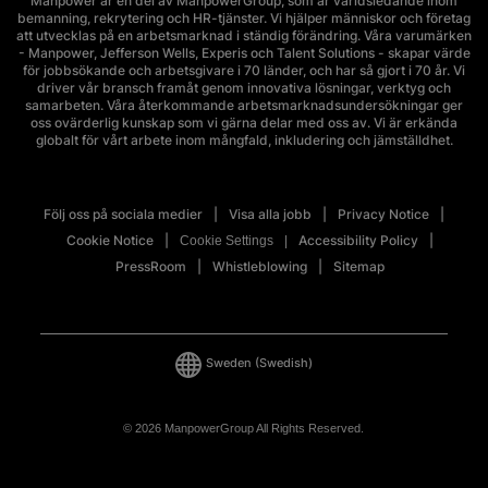
Manpower är en del av ManpowerGroup, som är världsledande inom
bemanning, rekrytering och HR-tjänster. Vi hjälper människor och företag
att utvecklas på en arbetsmarknad i ständig förändring. Våra varumärken
- Manpower, Jefferson Wells, Experis och Talent Solutions - skapar värde
för jobbsökande och arbetsgivare i 70 länder, och har så gjort i 70 år. Vi
driver vår bransch framåt genom innovativa lösningar, verktyg och
samarbeten. Våra återkommande arbetsmarknadsundersökningar ger
oss ovärderlig kunskap som vi gärna delar med oss av. Vi är erkända
globalt för vårt arbete inom mångfald, inkludering och jämställdhet.
Följ oss på sociala medier
Visa alla jobb
Privacy Notice
Cookie Notice
Accessibility Policy
Cookie Settings
PressRoom
Whistleblowing
Sitemap
Sweden
(Swedish)
© 2026 ManpowerGroup All Rights Reserved.