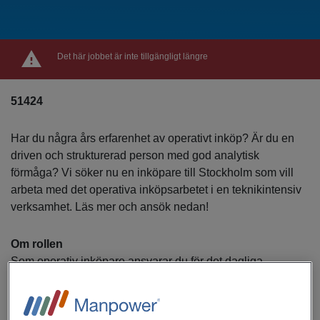
Det här jobbet är inte tillgängligt längre
51424
Har du några års erfarenhet av operativt inköp? Är du en
driven och strukturerad person med god analytisk
förmåga? Vi söker nu en inköpare till Stockholm som vill
arbeta med det operativa inköpsarbetet i en teknikintensiv
verksamhet. Läs mer och ansök nedan!
Om rollen
Som operativ inköpare ansvarar du för det dagliga
inköpsarbetet och säkerställer att material och
komponenter finns på rätt plats i rätt tid.