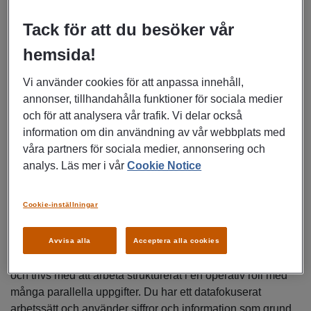
Ditt arbete innefattar bland annat:
Tack för att du besöker vår
Lägga och följa upp order
hemsida!
Leveransbevakning och dialog med leverantörer
Vi använder cookies för att anpassa innehåll,
Hantering av avvikelser och reklamationer
annonser, tillhandahålla funktioner för sociala medier
Systemadministration, inklusive vård av priser och
och för att analysera vår trafik. Vi delar också
ledtider
information om din användning av vår webbplats med
Fakturakontroll och uppföljning
våra partners för sociala medier, annonsering och
analys. Läs mer i vår
Cookie Notice
Tjänsten är placerad i Stockholm.
Cookie-inställningar
Din profil
Vi söker dig som har ett par års erfarenhet av inköp, gärna
inom elektronik med fokus på egendesignade produkter.
Avvisa alla
Acceptera alla cookies
Du är en driven person som tar eget ansvar för ditt arbete
och trivs med att arbeta strukturerat i en operativ roll med
många parallella uppgifter. Du har ett datafokuserat
arbetssätt och använder siffror och information som grund