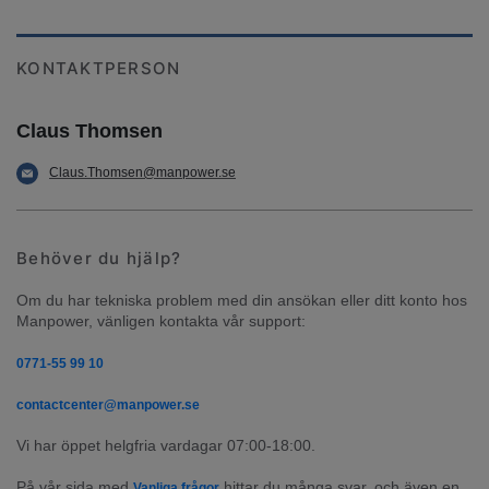
KONTAKTPERSON
Claus Thomsen
Claus.Thomsen@manpower.se
Behöver du hjälp?
Om du har tekniska problem med din ansökan eller ditt konto hos 
Manpower, vänligen kontakta vår support:
0771-55 99 10
contactcenter@manpower.se
Vi har öppet helgfria vardagar 07:00-18:00.
På vår sida med 
 hittar du många svar, och även en 
Vanliga frågor