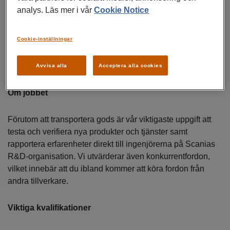
ingenjörer och andra utvecklare från R&D
analys. Läs mer i vår
Cookie Notice
avdelningen.
Adhoc-körningar inom Sverige och vid behov
Cookie-inställningar
Europa.
Ansvar för korrekt lastsäkring enligt gällande
Avvisa alla
Acceptera alla cookies
säkerhetsföreskrifter
Om jobbet
Förutom att transportera gods är vår viktigaste uppgift att
testa och verifiera nya produkter och tjänster samt
rapportera erfarenheter direkt till ingenjörerna på Scanias
R&D-organisation. Vi utvärderar även konkurrentfordon,
vilket innebär att du ibland kommer att köra fordon från
andra tillverkare.
Viktiga kvalifikationer