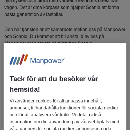
nya system och bidra med värdefull feedback direkt från
vägen. Det är dina körpass som hjälper Scania att forma
nästa generation av lastbilar.
Den här tjänsten är ett samarbete mellan oss på Manpower
och Scania. Du kommer att bli anställd av oss på
Manpower men arbeta på plats hos Scania.
Arbetstider är förlagda dagtid, kväll och natt under både
vardagar och helger. Övernattningar förekommer.
Tack för att du besöker vår
Arbetsuppgifter
hemsida!
Utrikes transporter från Ishöj i Danmark till Zwolle i
Vi använder cookies för att anpassa innehåll,
Holland
annonser, tillhandahålla funktioner för sociala medier
Du förväntas att ge löpande feedback på produkter
och för att analysera vår trafik. Vi delar också
och tjänster som används i arbetet.
information om din användning av vår webbplats med
Du medverkar i intervjuer och tester tillsammans med
våra partners för sociala medier, annonsering och