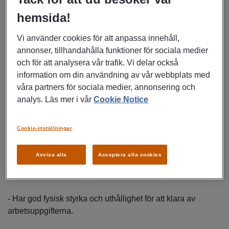
Som lagermedarbetare kommer du att:
hemsida!
Vi använder cookies för att anpassa innehåll,
- Hantera och transportera däck i lagret med hjälp av truck.
annonser, tillhandahålla funktioner för sociala medier
och för att analysera vår trafik. Vi delar också
- Tvätta däck med specialutrustning för att hålla dem i
information om din användning av vår webbplats med
toppskick.
våra partners för sociala medier, annonsering och
analys. Läs mer i vår
Cookie Notice
- Organisera och strukturera lagret för att underlätta för
skiftbytare och kunder.
Cookie-inställningar
Vi söker dig som
Avvisa alla
Acceptera alla cookies
- Har truckkort.
- Har god fysisk styrka och uthållighet för att klara av
arbetsuppgifterna.