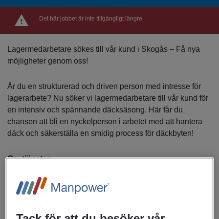
Det här jobbet är inte tillgängligt längre
Lagermedarbetare sökes till vår kund i Skogås – Få nya
möjligheter genom oss!
Är du en strukturerad och driven person med intresse för
lagerarbete? Nu söker vi lagermedarbetare till vår kund för
en intensiv och spännande däcksäsong. Här får du
chansen att bli en nyckelperson i arbetet med att hantera
däck och säkerställa en smidig process för däckbyten!
Om tjänsten
Det är en roll med högt tempo och fokus på detaljer, där du
blir en viktig del av lagrets framgång under en intensiv
period.
Tack för att du besöker vår