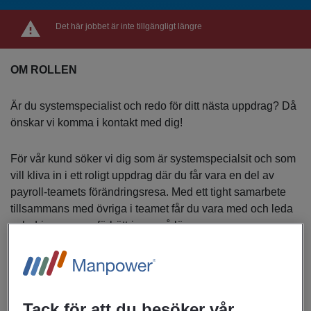
Det här jobbet är inte tillgängligt längre
OM ROLLEN
Är du systemspecialist och redo för ditt nästa uppdrag? Då
önskar vi komma i kontakt med dig!
För vår kund söker vi dig som är systemspecialsit och som
vill kliva in i ett roligt uppdrag där du får vara en del av
payroll-teamets förändringsresa. Med ett tight samarbete
tillsammans med övriga i teamet får du vara med och leda
och driva processförbättringar på lön.
Arbetet kommer bland annat innefatta förbättring och
utvecklingsarbete kopplat till rapporter och kontroller,
semesterårsskifte, lönerevision. Vi ser att du är, förutom att
Tack för att du besöker vår