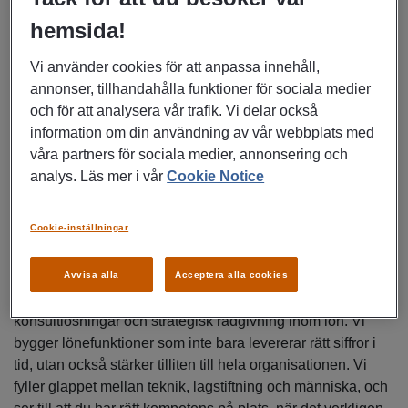
besitta systemkompetensen, också är trygg i att leda
arbetet och implementera de nya arbetssätten i payroll-
hemsida!
teamet.
Vi använder cookies för att anpassa innehåll,
annonser, tillhandahålla funktioner för sociala medier
Det är starkt meriterande om du har erfarenhet av HRM-
och för att analysera vår trafik. Vi delar också
software sedan tidigare.
information om din användning av vår webbplats med
våra partners för sociala medier, annonsering och
Kund utgår från sitt kontor i Storstockholm och tillämpar
analys. Läs mer i vår
Cookie Notice
office first policy, med möjlighet till arbete hemifrån en dag
per vecka.
Cookie-inställningar
OM WISE PAYROLL
Avvisa alla
Acceptera alla cookies
Wise Payroll är specialister på rekrytering,
konsultlösningar och strategisk rådgivning inom lön. Vi
bygger lönefunktioner som inte bara levererar rätt siffror i
tid, utan också stärker tilliten till hela organisationen. Vi
fyller glappet mellan teknik, lagstiftning och människa, och