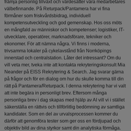
främja personlig tillväxt och värdesätter våra medarbetares
välbefinnande. På Returpack/Pantamera har vi fina
förmåner som friskvårdsbidrag, individuell
kompetensutveckling och god gemenskap. Hos oss möts
en mångfald av människor och kompetenser; logistiker, IT-
utvecklare, operatörer, marknadsförare, tekniker och
ekonomer. För att nämna några. Vi finns i moderna,
trivsamma lokaler på cykelavstånd från Norrköpings
innerstad och centralstation. Låter det intressant? Om du
vill veta mer, tveka inte att kontakta rekryteringskonsult Mia
Neander på EISS Rekrytering & Search. Jag svarar gärna
på frågor och för en dialog om hur du skulle komma till din
rätt på Pantamera/Returpack. I denna rekrytering har vi valt
att inte begära in personligt brev. Eftersom många
personliga brev i dag skapas med hjälp av AI vill vi i stället
säkerställa en rättvis och tillförlitlig bedömning av samtliga
kandidater. Som en del av urvalsprocessen kommer du
därför att genomföra tester som ger oss en fördjupad och
objektiv bild av dina styrkor samt din analytiska förmåga.