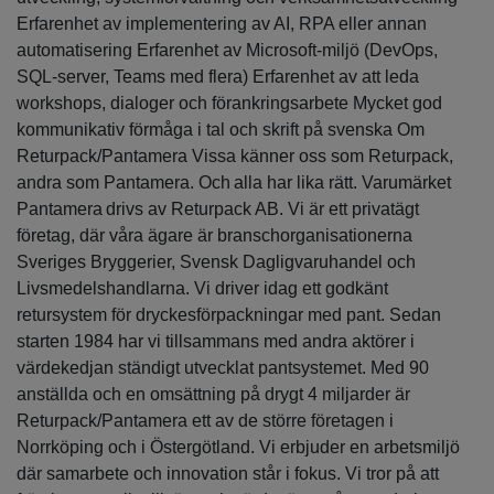
Erfarenhet av implementering av AI, RPA eller annan
automatisering Erfarenhet av Microsoft-miljö (DevOps,
SQL-server, Teams med flera) Erfarenhet av att leda
workshops, dialoger och förankringsarbete Mycket god
kommunikativ förmåga i tal och skrift på svenska Om
Returpack/Pantamera Vissa känner oss som Returpack,
andra som Pantamera. Och alla har lika rätt. Varumärket
Pantamera drivs av Returpack AB. Vi är ett privatägt
företag, där våra ägare är branschorganisationerna
Sveriges Bryggerier, Svensk Dagligvaruhandel och
Livsmedelshandlarna. Vi driver idag ett godkänt
retursystem för dryckesförpackningar med pant. Sedan
starten 1984 har vi tillsammans med andra aktörer i
värdekedjan ständigt utvecklat pantsystemet. Med 90
anställda och en omsättning på drygt 4 miljarder är
Returpack/Pantamera ett av de större företagen i
Norrköping och i Östergötland. Vi erbjuder en arbetsmiljö
där samarbete och innovation står i fokus. Vi tror på att