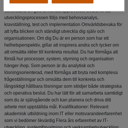
säkerställa effektiv användning av system och för att
säkerställa en god användarupplevelse. Svara för att
utvecklingsprocessen följs med behovsanalys,
kravställning, test och implementation Omvärldsbevaka för
att lyfta blicken och ständigt utveckla dig själv och
organisationen. Om dig Du är en person som har ett
helhetsperspektiv, gillar att inspirera andra och tycker om
att omsätta idéer till konkreta resultat. Du har förmåga att
förstå hur processer, system, styrning och organisation
hänger ihop. Som person är du analytisk och
lösningsorienterad, med förmåga att bryta ned komplexa
frågeställningar och omsätta dem till konkreta och
långsiktigt hållbara lösningar som stödjer både strategiska
och operativa beslut. Du har lätt för att samarbeta samtidigt
som du är självgående och kan planera och driva ditt
arbete mot uppställda mål. Kvalifikationer: Relevant
akademisk utbildning inom IT eller motsvarandeerfarenhet
som vi bedömer likvärdig Flera års erfarenhet av IT-
utveckling, systemförvaltning och verksamhetsutveckling