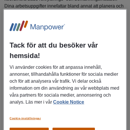
Dina arbetsuppgifter innefattar bland annat att planera och
schemalägga personal, hantera flexibla lösningar samt
säkerställa att våra kunders behov möts på bästa möjliga
sätt.
Du kommer vara involverad i rekryteringsprocesser och
Tack för att du besöker vår
aktiviteter, där du arbetar nära konsultcheferna. I rollen
hemsida!
ingår att kontakta potentiella kandidater, boka och
koordinera intervjuer samt stötta genom hela
Vi använder cookies för att anpassa innehåll,
rekryteringsprocessen. Du ansvarar även för att förbereda
annonser, tillhandahålla funktioner för sociala medier
och publicera jobbannonser, screena kandidater och
och för att analysera vår trafik. Vi delar också
verifiera deras kvalifikationer. Vidare deltar du i onboarding
information om din användning av vår webbplats med
av nya medarbetare, vilket inkluderar dokumentation,
våra partners för sociala medier, annonsering och
arbetskläder och koordinering med kunder. Du kommer
analys. Läs mer i vår
Cookie Notice
även att hantera administration kopplat till bokningar och
bemanning.
Cookie-inställningar
Rollen kombinerar administrativa uppgifter med nära