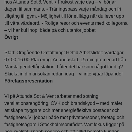
hos Attunda Sot & Vent: • Frukost varje dag – vi börjar
dagen tillsammans. • Träningspass varje måndag och fri
tillgång till gym. • Möjlighet till lönetillägg när du lever upp
till våra värdeord. • Roliga resor och events med kollegorna
– vi har kul ihop, både på och utanför jobbet.
Övrigt
Start: Omgående Omfattning: Heltid Arbetstider: Vardagar,
07.00-16.00 Placering: Arlandastad. 15 min promenad från
Märsta pendeltågstation. Låter det här som något för dig?
Skicka in din ansökan redan idag – vi intervjuar löpande!
Företagspresentation
Vi på Attunda Sot & Vent arbetar med sotning,
ventilationsrengöring, OVK och brandskydd – med målet
att skapa tryggare och mer energieffektiva bostäder och
fastigheter. Vi jobbar både mot privatpersoner, företag och
fastighetsägare i Stockholmsområdet. Vårt fokus ligger på
hög kvalitet, snabb service och att alltid bemöta kunden