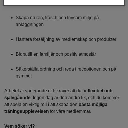
Välkomna och hjälpa medlemmar samt gäster
Skapa en ren, fräsch och trivsam miljö på
anläggningen
Hantera försäljning av medlemskap och produkter
Bidra till en familjär och positiv atmosfär
Säkerställa ordning och reda i receptionen och på
gymmet
Arbetet är varierande och kräver att du är
flexibel och
självgående
. Ingen dag är den andra lik, och du kommer
att spela en viktig roll i att skapa den
bästa möjliga
träningsupplevelsen
för våra medlemmar.
Vem söker vi?