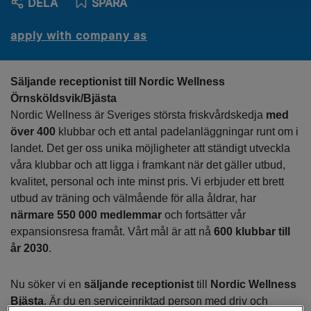
DELA
SPARA
apply with company as
Säljande receptionist till Nordic Wellness
Örnsköldsvik/Bjästa
Nordic Wellness är Sveriges största friskvårdskedja
med
över 400
klubbar och ett antal padelanläggningar runt om i
landet. Det ger oss unika möjligheter att ständigt utveckla
våra klubbar och att ligga i framkant när det gäller utbud,
kvalitet, personal och inte minst pris. Vi erbjuder ett brett
utbud av träning och välmående för alla åldrar, har
närmare 550 000 medlemmar
och fortsätter vår
expansionsresa framåt. Vårt mål är att nå
600 klubbar till
år 2030
.
Nu söker vi en
säljande receptionist
till
Nordic Wellness
Bjästa
. Är du en serviceinriktad person med driv och