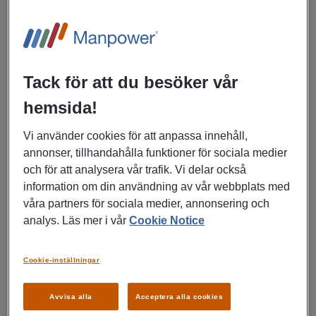
engagemang? Vill du vara med och skapa en inspirerande
träningsmiljö där våra medlemmar känner sig välkomna
och motiverade? Då kan detta vara jobbet för dig!
Vi söker dig som vill arbeta:
Tack för att du besöker vår
✔
Deltid
på våra anläggningar ✔ I en roll där service,
hemsida!
försäljning och medlemskontakt står i fokus ✔ Med
varierande arbetstider, inklusive kvällar och helger
Vi använder cookies för att anpassa innehåll,
annonser, tillhandahålla funktioner för sociala medier
Om rollen
och för att analysera vår trafik. Vi delar också
Som säljande receptionist är du klubbens ansikte utåt och
information om din användning av vår webbplats med
ansvarar för att skapa en välkomnande och inspirerande
våra partners för sociala medier, annonsering och
miljö. Du ser till att varje medlem får en förstklassig
analys. Läs mer i vår
Cookie Notice
träningsupplevelse och att anläggningen alltid håller
högsta kvalitet.
Cookie-inställningar
Dina arbetsuppgifter inkluderar att:
Avvisa alla
Acceptera alla cookies