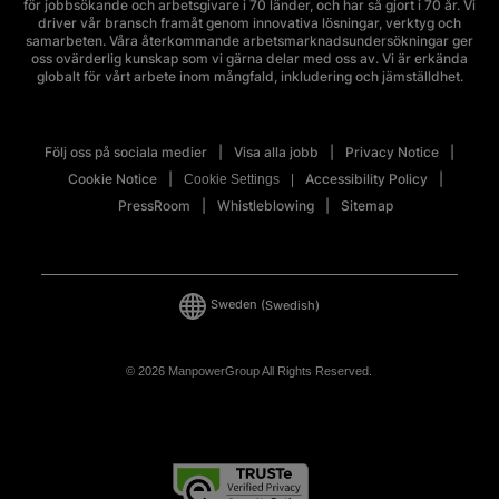
för jobbsökande och arbetsgivare i 70 länder, och har så gjort i 70 år. Vi
driver vår bransch framåt genom innovativa lösningar, verktyg och
samarbeten. Våra återkommande arbetsmarknadsundersökningar ger
oss ovärderlig kunskap som vi gärna delar med oss av. Vi är erkända
globalt för vårt arbete inom mångfald, inkludering och jämställdhet.
Följ oss på sociala medier
Visa alla jobb
Privacy Notice
Cookie Notice
Accessibility Policy
Cookie Settings
PressRoom
Whistleblowing
Sitemap
Sweden
(Swedish)
© 2026 ManpowerGroup All Rights Reserved.