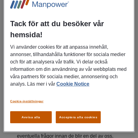
varje månad med hemstädning, flyttstädning och
fönsterputs. Just nu formligen väller det in flera hundra
kundförfrågningar per månad, och vi behöver en person
Tack för att du besöker vår
som blir vårt ansikte utåt – och vår hemliga säljmotor.
hemsida!
Om rollen:
Vi använder cookies för att anpassa innehåll,
Det här är ingen vanlig "sitta-och-vänta-kundtjänst". Det
annonser, tillhandahålla funktioner för sociala medier
här är en kombinerad support- och säljroll där ditt främsta
och för att analysera vår trafik. Vi delar också
uppdrag är att ge en helt oslagbar kundupplevelse och se
information om din användning av vår webbplats med
till att inkommande förfrågningar blir till bokade städningar.
våra partners för sociala medier, annonsering och
analys. Läs mer i vår
Cookie Notice
Dina huvudsakliga arbetsuppgifter:
Cookie-inställningar
Blixtsnabb lead-hantering:
När en ny kundförfrågan
kommer in via vår hemsida lyfter du luren för att visa
Avvisa alla
Acceptera alla cookies
servicekänsla och hjälpa kunden att boka. Du följer
upp med kunderna och hjälper de att besvara
eventuella frågor innan de blir en del av oss.