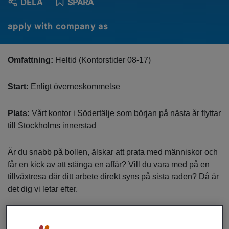
DELA
SPARA
apply with company as
Omfattning:
Heltid (Kontorstider 08-17)
Start:
Enligt överneskommelse
Plats:
Vårt kontor i Södertälje som början på nästa år flyttar
till Stockholms innerstad
Är du snabb på bollen, älskar att prata med människor och
får en kick av att stänga en affär? Vill du vara med på en
tillväxtresa där ditt arbete direkt syns på sista raden? Då är
det dig vi letar efter.
Vi är ett av just nu snabbast växande städföretag för att vi
är digitala och snabbfotade. Vi hjälper hundratals kunder