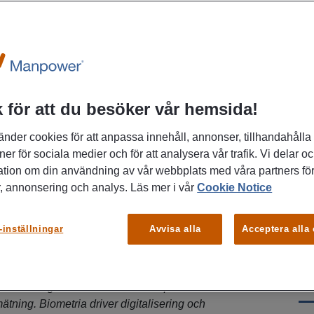
 för att du besöker vår hemsida!
tveckla arbetet med marknadsfrågor hos en
änder cookies för att anpassa innehåll, annonser, tillhandahålla
ner för sociala medier och för att analysera vår trafik. Vi delar o
ensk skogsnäring? Vi söker en erfaren chef
ation om din användning av vår webbplats med våra partners för
och forma Biometrias roll i framtidens
, annonsering och analys. Läs mer i vår
Cookie Notice
digitalisering, hållbarhet och datadriven
entrum.
P
-inställningar
Avvisa alla
Acceptera alla
sägd, opartisk och central aktör i svensk
Up
äller att virkesaffärer mellan skog och industri sker
parent sätt genom att vi levererar opartisk och
ätning. Biometria driver digitalisering och