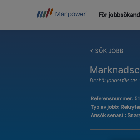
För jobbsökan
< SÖK JOBB
Marknadsche
Det här jobbet tillsät
Referensnummer:
5
Typ av jobb:
Rekryter
Ansök senast : Snar