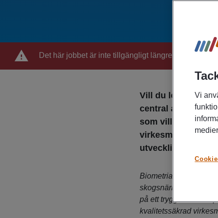
Det här jobbet är inte tillgängligt längre
Tack
Vill du leda och u
Vi anv
funktio
central aktör i sv
inform
som vill vara med 
medier
virkesmarknad där 
utveckling står i c
Cookie
Biometria är en medlem
skogsnäring. Vi säkerst
på ett tryggt och trans
kvalitetssäkrad virkesm