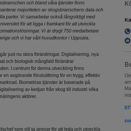
K
sbranschen och bland våra tjänster finns
hanterar majoriteten av skogsbranschens data och
lla parter. Vi samarbetar också långsiktigt med
Ka
iversitet för att ligga i framkant för att utveckla
formationslösningar. Vi är drygt 750 medarbetare
erige och vi har vårt huvudkontor i Uppsala.
 just nu stora förändringar. Digitalisering, nya
mat och biologisk mångfald förändrar
B
nden. I centrum för denna utveckling finns
en avgörande förutsättning för en trygg, effektiv
Om 
ans
marknad. Biometrias tjänster är baserade på
Man
italisering av kedjan från skog till industri vilka
sup
näringens aktörer.
07
co
chef som vill ta ansvar för att leda och utveckla