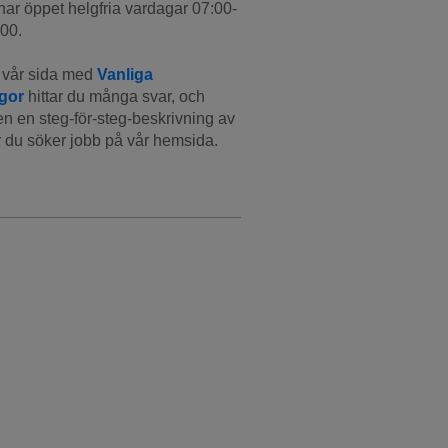
har öppet helgfria vardagar 07:00-
00.
vår sida med 
Vanliga 
ågor
 hittar du många svar, och 
n en steg-för-steg-beskrivning av 
 du söker jobb på vår hemsida.