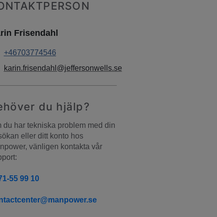
ONTAKTPERSON
rin Frisendahl
+46703774546
karin.frisendahl@jeffersonwells.se
ehöver du hjälp?
du har tekniska problem med din 
ökan eller ditt konto hos 
power, vänligen kontakta vår 
port:
71-55 99 10
ntactcenter@manpower.se