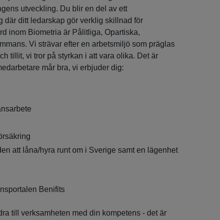
ngens utveckling. Du blir en del av ett
 där ditt ledarskap gör verklig skillnad för
d inom Biometria är Pålitliga, Opartiska,
mans. Vi strävar efter en arbetsmiljö som präglas
tillit, vi tror på styrkan i att vara olika. Det är
 medarbetare mår bra, vi erbjuder dig:
tansarbete
örsäkring
den att låna/hyra runt om i Sverige samt en lägenhet
ånsportalen Benifits
idra till verksamheten med din kompetens - det är