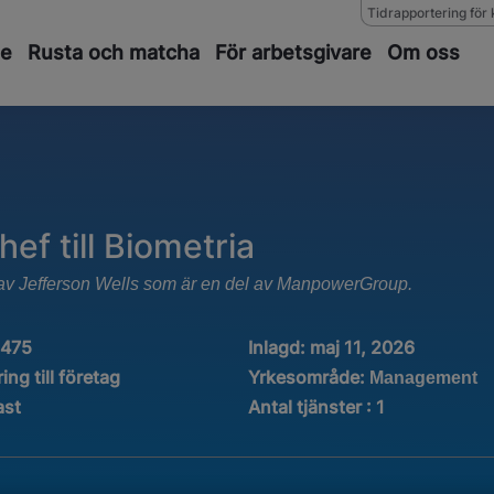
Tidrapportering för 
de
Rusta och matcha
För arbetsgivare
Om oss
f till Biometria
ts av Jefferson Wells som är en del av ManpowerGroup.
1475
Inlagd:
maj 11, 2026
Yrkesområde:
ing till företag
Management
ast
Antal tjänster
:
1