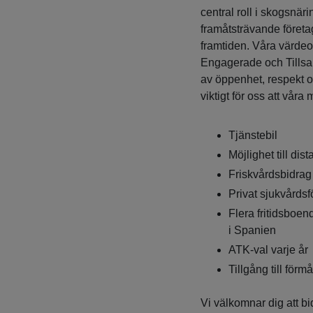
central roll i skogsnäri
framåtsträvande företag
framtiden. Våra värdeor
Engagerade och Tillsam
av öppenhet, respekt och 
viktigt för oss att våra
Tjänstebil
Möjlighet till dis
Friskvårdsbidrag
Privat sjukvårdsf
Flera fritidsboen
i Spanien
ATK-val varje år
Tillgång till förm
Vi välkomnar dig att b