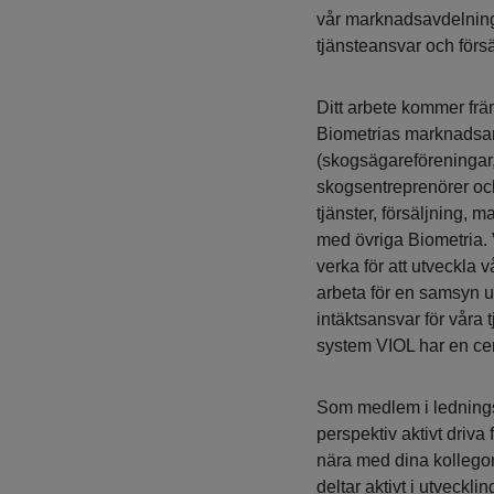
vår marknadsavdelning
tjänsteansvar och försä
Ditt arbete kommer främ
Biometrias marknadsa
(skogsägareföreningar, 
skogsentreprenörer och
tjänster, försäljning,
med övriga Biometria. 
verka för att utveckla
arbeta för en samsyn u
intäktsansvar för vår
system VIOL har en cent
Som medlem i ledningsg
perspektiv aktivt driv
nära med dina kollegor
deltar aktivt i utveck