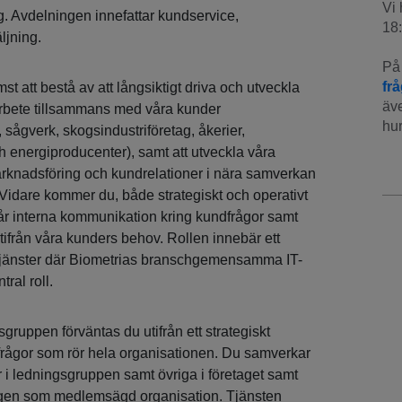
Vi 
. Avdelningen innefattar kundservice,
18:
ljning.
På 
fr
st att bestå av att långsiktigt driva och utveckla
äve
rbete tillsammans med våra kunder
hur
sågverk, skogsindustriföretag, åkerier,
 energiproducenter), samt att utveckla våra
 marknadsföring och kundrelationer i nära samverkan
Vidare kommer du, både strategiskt och operativt
 vår interna kommunikation kring kundfrågor samt
tifrån våra kunders behov. Rollen innebär ett
a tjänster där Biometrias branschgemensamma IT-
ral roll.
ruppen förväntas du utifrån ett strategiskt
a frågor som rör hela organisationen. Du samverkar
 i ledningsgruppen samt övriga i företaget samt
lingen som medlemsägd organisation. Tjänsten