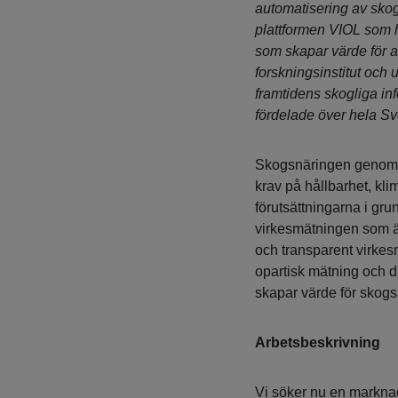
automatisering av skog
plattformen VIOL som 
som skapar värde för a
forskningsinstitut och un
framtidens skogliga in
fördelade över hela Sv
Skogsnäringen genomgår
krav på hållbarhet, kli
förutsättningarna i gru
virkesmätningen som är 
och transparent virkes
opartisk mätning och dig
skapar värde för skogs
Arbetsbeskrivning
Vi söker nu en marknads