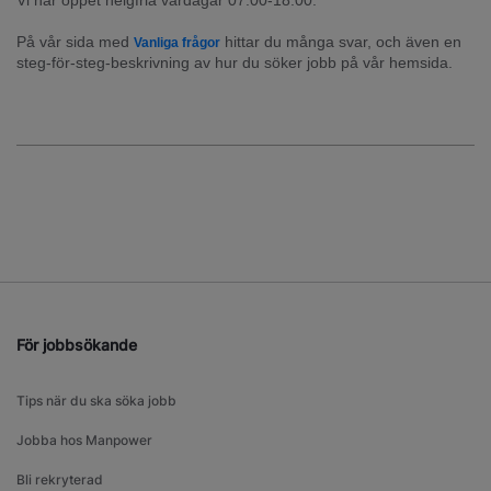
Vi har öppet helgfria vardagar 07:00-18:00.
På vår sida med 
 hittar du många svar, och även en 
Vanliga frågor
steg-för-steg-beskrivning av hur du söker jobb på vår hemsida.
För jobbsökande
Tips när du ska söka jobb
Jobba hos Manpower
Bli rekryterad