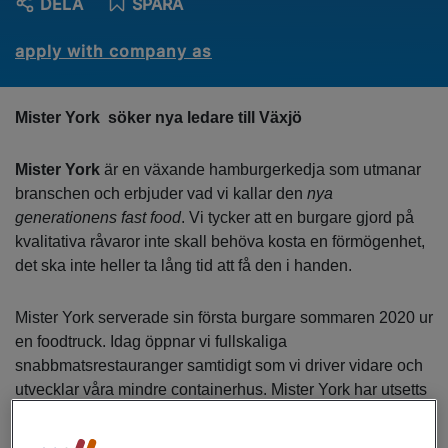
DELA
SPARA
apply with company as
Mister York söker nya ledare till Växjö
Mister York
är en växande hamburgerkedja som utmanar
branschen och erbjuder vad vi kallar den
nya
generationens fast food
. Vi tycker att en burgare gjord på
kvalitativa råvaror inte skall behöva kosta en förmögenhet,
det ska inte heller ta lång tid att få den i handen.
Mister York serverade sin första burgare sommaren 2020 ur
en foodtruck. Idag öppnar vi fullskaliga
snabbmatsrestauranger samtidigt som vi driver vidare och
utvecklar våra mindre containerhus. Mister York har utsetts
till
Sveriges bästa burgarkedja
3 år i rad av burgerdudes,
något vi är väldigt stolta över!