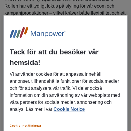
Rollen har ett tydligt fokus på styling för vår ecom och
kampanjproduktioner – vilket kräver både flexibilitet och ett
öga för helhet.
Som stylist på Gina Tricot har du en nyckelroll i att förmedla
vårt varumärke genom inspirerande och kommersiella
visuella uttryck. I rollen arbetar u nära vårt studio- och
Tack för att du besöker vår
kampajnteam bestående av fotogrfaer, art director,
hemsida!
retuschörer, hår & make up-artister samt kollegor inom
marknad, inköp och desig. Arbetet innebär även resor i
Vi använder cookies för att anpassa innehåll,
samband med produktioner, vilket ställer krav på att du är
annonser, tillhandahålla funktioner för sociala medier
flexibel och trivs i en dynamisk miljö.
Huvudsakliga
och för att analysera vår trafik. Vi delar också
arbetsuppgifter:
information om din användning av vår webbplats med
våra partners för sociala medier, annonsering och
Planera och genomföra styling för ecom och
analys. Läs mer i vår
Cookie Notice
kampanjer samt bidra i sociala medieproduktioner
Cookie-inställningar
Styla produkter, looks och outfits med ett tydligt