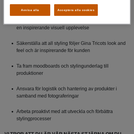
kommersiellt fokus
Avvisa alla
Acceptera alla cookies
Koordinera plagg, accessoarer och helhetsuttryck för
en inspirerande visuell upplevelse
Säkerställa att all styling följer Gina Tricots look and
feel och är inspirerande för kunden
Ta fram moodboards och stylingunderlag till
produktioner
Ansvara för logistik och hantering av produkter i
samband med fotograferingar
Arbeta proaktivt med att utveckla och förbättra
stylingprocesser