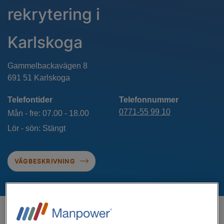
rekrytering i
Karlskoga
Gammelbackavägen 8
691 51 Karlskoga
Telefontider
Telefonnummer
0771-55 99 10
Mån - fre: 07.00 - 18.00
Lör - sön: Stängt
VÄGBESKRIVNING