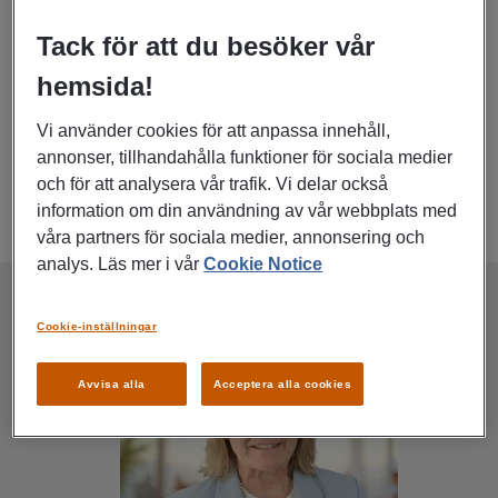
Lediga jobb och rekryteringstjänster
Tack för att du besöker vår
På Manpowers kontor i Karlskoga hjälper vi gärna dig med
hemsida!
allt inom rekrytering och bemanning för heltid, deltid och
event. Vi är ett av Sveriges ledande bemannings- och
Vi använder cookies för att anpassa innehåll,
rekryteringsbolag, och finns här för företag i behov av
annonser, tillhandahålla funktioner för sociala medier
personal och privatpersoner som letar efter nästa jobb i
Karlskoga med omnejd.
och för att analysera vår trafik. Vi delar också
information om din användning av vår webbplats med
våra partners för sociala medier, annonsering och
analys. Läs mer i vår
Cookie Notice
Cookie-inställningar
Avvisa alla
Acceptera alla cookies