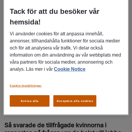
återhämta sig. Men redan nu, endast tre år senare är
Tack för att du besöker vår
sysselsättningsnivåerna för kvinnor tillbaka till där de var
före pandemin. Idag leder kvinnorna återhämtningsracet -
hemsida!
före männen.
Vi använder cookies för att anpassa innehåll,
Särskilt höga nivåer är det bland kvinnor mellan 25 till 54
annonser, tillhandahålla funktioner för sociala medier
år, där har antalet som fått jobb efter pandemin nått
och för att analysera vår trafik. Vi delar också
rekordnivåer.
information om din användning av vår webbplats med
våra partners för sociala medier, annonsering och
Specifikt för denna grupp är att de inte bara fått ett jobb -
analys. Läs mer i vår
Cookie Notice
utan de har i många fall också gjort helt nya karriärer,
förespråkat högre löner och bättre förmåner. Detta gör att
Cookie-inställningar
det blir extra viktigt när det gäller rekrytering och
bemanning. Kvinnor måste bli starkt representerade i
Avvisa alla
Acceptera alla cookies
kandidatbanker för olika tillväxtjobb.
Så svarade de tillfrågade kvinnorna i