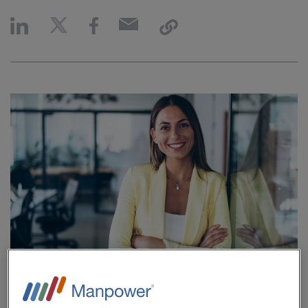
När pandemin slog till lämnade miljontals kvinnor sina
jobb. Många befarade att det skulle ta årtionden att