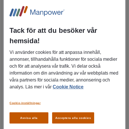
Tack för att du besöker vår
hemsida!
Vi använder cookies för att anpassa innehåll,
annonser, tillhandahålla funktioner för sociala medier
Epiroc Sweden AB är en ledande global leverantör av
och för att analysera vår trafik. Vi delar också
produktivitetslösningar för gruv- och anläggningsindustrin.
information om din användning av vår webbplats med
De har huvudkontor i Örebro men har verksamhet runt
våra partners för sociala medier, annonsering och
Kiruna, Gällivare, Skellefteå, Askersund, Göteborg och
analys. Läs mer i vår
Cookie Notice
Stockholm. För att underhålla och serva sina borriggar och
lastare ute hos kunderna behöver de alltid servicetekniker
Cookie-inställningar
med rätt kompetens.
Avvisa alla
Acceptera alla cookies
Under 2024 startades Epiroc Academy Tekniker Trainee
Program för att Epiroc själva skulle kunna utbilda