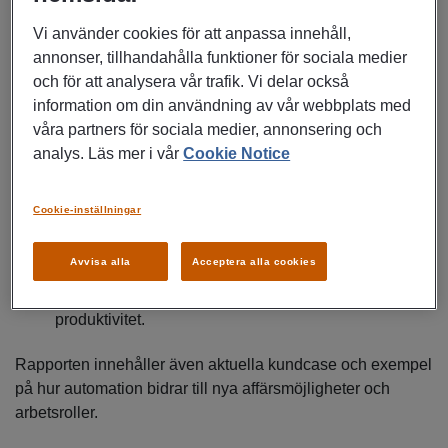
Vi använder cookies för att anpassa innehåll,
Några råd till företag om hur ni bäst inför och integrerar
annonser, tillhandahålla funktioner för sociala medier
automation:
och för att analysera vår trafik. Vi delar också
information om din användning av vår webbplats med
Designa människovänliga system
våra partners för sociala medier, annonsering och
analys. Läs mer i vår
Cookie Notice
Skapa infrastruktur för samarbete mellan människa
och maskin
Cookie-inställningar
Satsa på utbildning och kompetensutveckling
Avvisa alla
Acceptera alla cookies
Mät framgång med fler parametrar än bara
produktivitet.
Rapporten innehåller även aktuella kundcase och exempel
på hur automation bidrar till nya affärsmöjligheter och
arbetsroller.