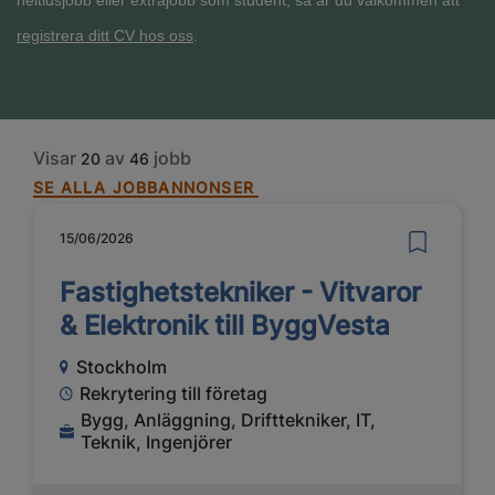
heltidsjobb eller extrajobb som student, så är du välkommen att
registrera ditt CV hos oss
.
Visar
av
jobb
20
46
SE ALLA JOBBANNONSER
15/06/2026
Fastighetstekniker - Vitvaror
& Elektronik till ByggVesta
Stockholm
Rekrytering till företag
Bygg, Anläggning, Drifttekniker, IT,
Teknik, Ingenjörer