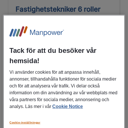
Fastighetstekniker 6 roller
Allround, Vitvaru, Elektriker &
VVS
Stockholm
Rekrytering till företag
Tack för att du besöker vår
Drifttekniker, IT, Teknik, Ingenjörer
hemsida!
LÄS MER
Vi använder cookies för att anpassa innehåll,
annonser, tillhandahålla funktioner för sociala medier
och för att analysera vår trafik. Vi delar också
03/07/2026
information om din användning av vår webbplats med
våra partners för sociala medier, annonsering och
Fastighetstekniker med
analys. Läs mer i vår
Cookie Notice
inriktning vitvaror till
Norrköping
Cookie-inställningar