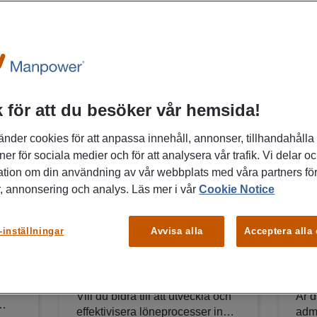
FÅ MAIL OM LIKNANDE
SE A
JOBB
 för att du besöker vår hemsida!
08/07/2026
22/0
änder cookies för att anpassa innehåll, annonser, tillhandahålla
 |
Löneadministratör
Ad
ner för sociala medier och för att analysera vår trafik. Vi delar o
je
40% med Agda PS
av
ation om din användning av vår webbplats med våra partners för
Stockholm
Ma
, annonsering och analys. Läs mer i vår
Cookie Notice
Stockholm
U
-inställningar
Avvisa alla
Acceptera alla
Konsultuppdrag
HR, Juridik
Vill du bidra till att utveckla och
Är d
effektivisera löneprocesser inom
admi