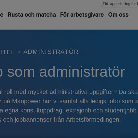
Tidrapportering för 
de
Rusta och matcha
För arbetsgivare
Om oss
ADMINISTRATÖR
ITEL
b som administratör
al roll med mycket administrativa uppgifter? Då ska
r på Manpower har vi samlat alla lediga jobb som a
a egna konsultuppdrag, extrajobb och studentjobb s
s och jobbannonser från Arbetsförmedlingen.