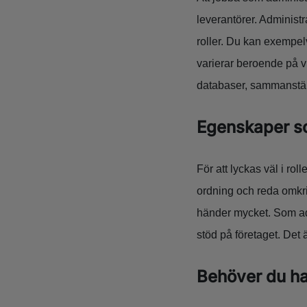
leverantörer. Administr
roller. Du kan exempelv
varierar beroende på v
databaser, sammanställ
Egenskaper so
För att lyckas väl i ro
ordning och reda omkrin
händer mycket. Som adm
stöd på företaget. Det 
Behöver du ha 