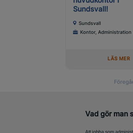
huvudkontor i
Sundsvall!
Sundsvall
Kontor, Administration
LÄS MER
Föregå
Vad gör man s
Att jobba som administr