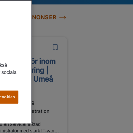
LLA JOBBANNONSER
7/2026
ministratör inom
ckså
talshantering |
 sociala
npower | Umeå
meå
 cookies
Konsultuppdrag
Kontor, Administration
u en serviceinriktad
nistratör med stark IT-vana