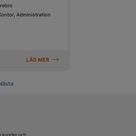
rebro
Kontor, Administration
LÄS MER
Next
Nästa
om kunder och