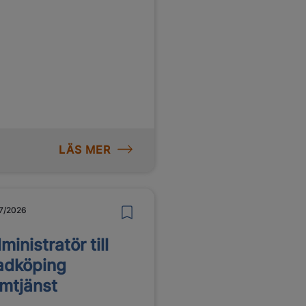
LÄS MER
7/2026
ministratör till
dköping
mtjänst