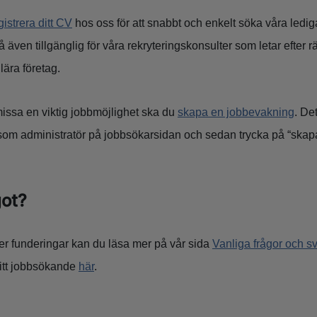
gistrera ditt CV
hos oss för att snabbt och enkelt söka våra ledi
å även tillgänglig för våra rekryteringskonsulter som letar efter r
ära företag.
t missa en viktig jobbmöjlighet ska du
skapa en jobbevakning
. De
 som administratör på jobbsökarsidan och sedan trycka på “skap
got?
ler funderingar kan du läsa mer på vår sida
Vanliga frågor och sv
ditt jobbsökande
här
.