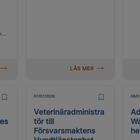
n
sse
 och
över
ar
LÄS MER
h
a
07/07/2026
06/0
Veterinäradministra
Ad
kes
tör till
Wa
Försvarsmaktens
he