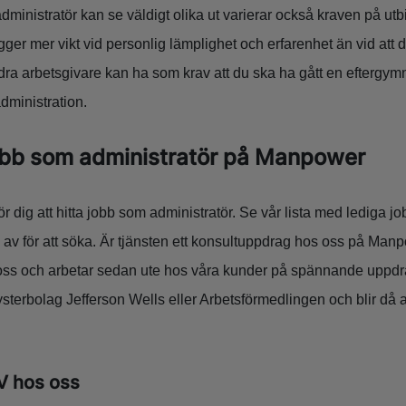
ministratör kan se väldigt olika ut varierar också kraven på utb
er mer vikt vid personlig lämplighet och erfarenhet än vid att d
ra arbetsgivare kan ha som krav att du ska ha gått en eftergym
dministration.
jobb som administratör på Manpower
för dig att hitta jobb som administratör. Se vår lista med lediga j
d av för att söka. Är tjänsten ett konsultuppdrag hos oss på Manp
s oss och arbetar sedan ute hos våra kunder på spännande uppd
 systerbolag Jefferson Wells eller Arbetsförmedlingen och blir då a
CV hos oss