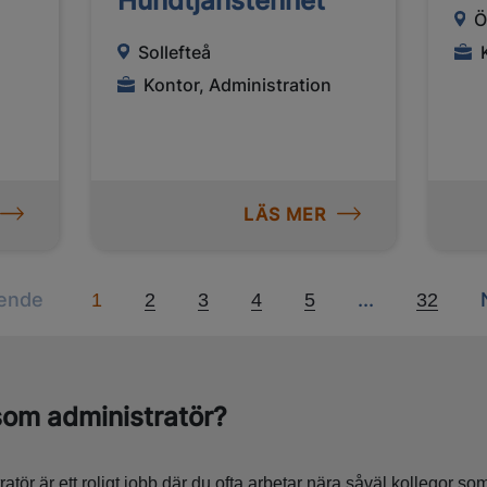
Hundtjänstenhet
Ö
Sollefteå
Kontor, Administration
LÄS MER
Previous
Next
ende
...
1
2
3
4
5
32
om administratör?
atör är ett roligt jobb där du ofta arbetar nära såväl kollegor s