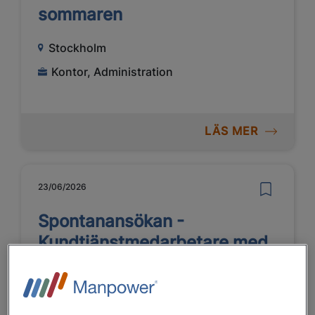
sommaren
Stockholm
Kontor, Administration
LÄS MER
23/06/2026
Spontanansökan -
Kundtjänstmedarbetare med
start efter sommaren
Södertälje