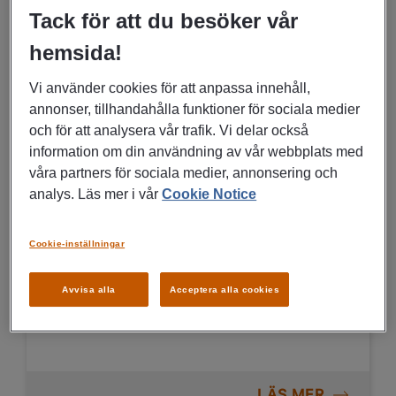
Kontor, Administration
Tack för att du besöker vår
hemsida!
LÄS MER
Vi använder cookies för att anpassa innehåll,
annonser, tillhandahålla funktioner för sociala medier
och för att analysera vår trafik. Vi delar också
information om din användning av vår webbplats med
26/05/2026
våra partners för sociala medier, annonsering och
Spontanansökan -
analys. Läs mer i vår
Cookie Notice
Kundtjänstmedarbetare med
start efter sommaren
Cookie-inställningar
Stockholm
Avvisa alla
Acceptera alla cookies
Kontor, Administration
LÄS MER