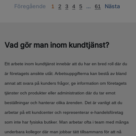
Previous
Next
Next
Föregående
...
Nästa
1
2
3
4
5
61
Vad gör man inom kundtjänst?
Ett arbete inom kundtjänst innebär att du har en bred roll där du
är företagets ansikte utåt. Arbetsuppgifterna kan bestå av bland
annat att svara på kunders frågor, ge information om företagets
tjänster och produkter eller administration där du tar emot
beställningar och hanterar olika ärenden. Det är vanligt att du
arbetar på ett kundcenter och representerar e-handelsföretag
som inte har fysiska butiker. Man arbetar ofta i team med många
underbara kollegor där man jobbar tätt tillsammans för att nå