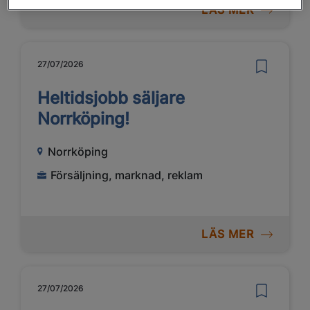
LÄS MER
27/07/2026
Heltidsjobb säljare
Norrköping!
Norrköping
Försäljning, marknad, reklam
LÄS MER
27/07/2026