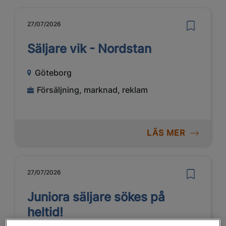
27/07/2026
Säljare vik - Nordstan
Göteborg
Försäljning, marknad, reklam
LÄS MER
27/07/2026
Juniora säljare sökes på
heltid!