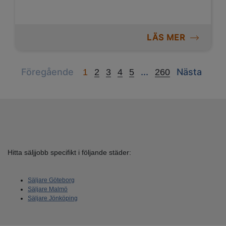
LÄS MER
Previous
Next
Next
Föregående
...
Nästa
1
2
3
4
5
260
Hitta säljjobb specifikt i följande städer:
Säljare Göteborg
Säljare Malmö
Säljare Jönköping