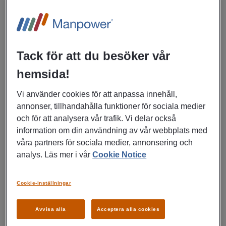
Stockholm
Försäljning, marknad, reklam
Tack för att du besöker vår
LÄS MER
hemsida!
Vi använder cookies för att anpassa innehåll,
annonser, tillhandahålla funktioner för sociala medier
27/07/2026
och för att analysera vår trafik. Vi delar också
information om din användning av vår webbplats med
Kickstarta din karriär som
våra partners för sociala medier, annonsering och
säljare!
analys. Läs mer i vår
Cookie Notice
Botkyrka
Cookie-inställningar
Försäljning, marknad, reklam
Avvisa alla
Acceptera alla cookies