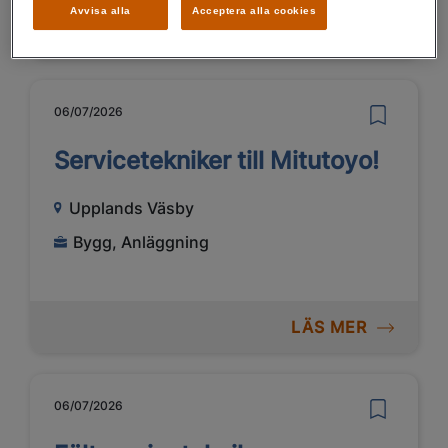
Avvisa alla
Acceptera alla cookies
LÄS MER
06/07/2026
Servicetekniker till Mitutoyo!
Upplands Väsby
Bygg, Anläggning
LÄS MER
06/07/2026