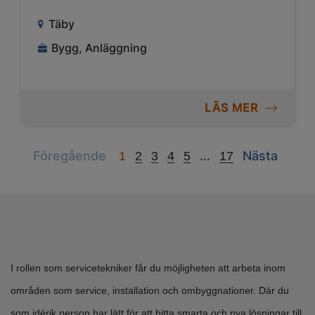
Täby
Bygg, Anläggning
LÄS MER
Previous
Next
Next
Föregående
...
Nästa
1
2
3
4
5
17
I rollen som servicetekniker får du möjligheten att arbeta inom
områden som service, installation och ombyggnationer. Där du
som idérik person har lätt för att hitta smarta och nya lösningar till