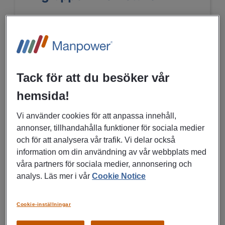
Eskilstuna
Bygg, Anläggning
Tack för att du besöker vår
LÄS MER
hemsida!
Vi använder cookies för att anpassa innehåll,
06/07/2026
annonser, tillhandahålla funktioner för sociala medier
och för att analysera vår trafik. Vi delar också
Servicetekniker till Bilgruppen
information om din användning av vår webbplats med
i Eskilstuna
våra partners för sociala medier, annonsering och
analys. Läs mer i vår
Cookie Notice
Eskilstuna
Bygg, Anläggning
Cookie-inställningar