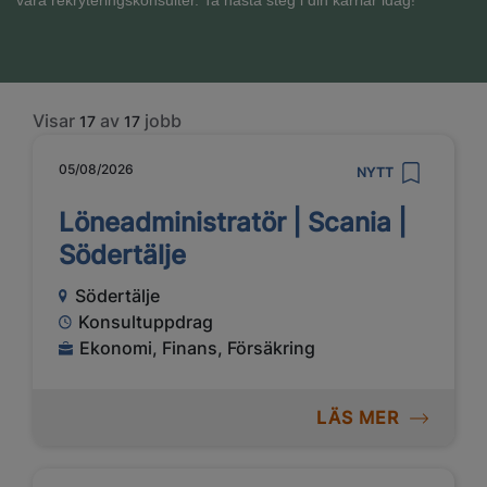
våra rekryteringskonsulter. Ta nästa steg i din karriär idag!
Visar
av
jobb
17
17
05/08/2026
NYTT
Löneadministratör | Scania |
Södertälje
Södertälje
Konsultuppdrag
Ekonomi, Finans, Försäkring
LÄS MER