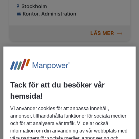
Stockholm
Kontor, Administration
LÄS MER
30/06/2026
Löneadministratör till
myndighet i Norrköping
Tack för att du besöker vår
Norrköping
hemsida!
Kontor, Administration
Vi använder cookies för att anpassa innehåll,
annonser, tillhandahålla funktioner för sociala medier
LÄS MER
och för att analysera vår trafik. Vi delar också
information om din användning av vår webbplats med
våra partners för sociala medier, annonsering och