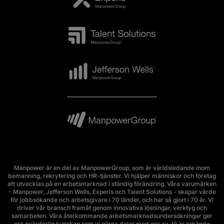
Manpower är en del av ManpowerGroup, som är världsledande inom
bemanning, rekrytering och HR-tjänster. Vi hjälper människor och företag
att utvecklas på en arbetsmarknad i ständig förändring. Våra varumärken
- Manpower, Jefferson Wells, Experis och Talent Solutions - skapar värde
för jobbsökande och arbetsgivare i 70 länder, och har så gjort i 70 år. Vi
driver vår bransch framåt genom innovativa lösningar, verktyg och
samarbeten. Våra återkommande arbetsmarknadsundersökningar ger
oss ovärderlig kunskap som vi gärna delar med oss av. Vi är erkända