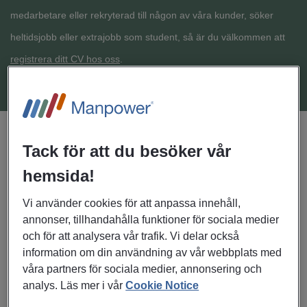
medarbetare eller rekryterad till någon av våra kunder, söker
heltidsjobb eller extrajobb som student, så är du välkommen att
registrera ditt CV hos oss
.
Visar
av
jobb
2
2
Tack för att du besöker vår
24/06/2026
hemsida!
Maskinoperatör till
Vi använder cookies för att anpassa innehåll,
spol-/torrsugsbil sökes –
annonser, tillhandahålla funktioner för sociala medier
och för att analysera vår trafik. Vi delar också
Enerco i Karlskoga
information om din användning av vår webbplats med
Karlskoga
våra partners för sociala medier, annonsering och
Inköp, Transport, Logistik
analys. Läs mer i vår
Cookie Notice