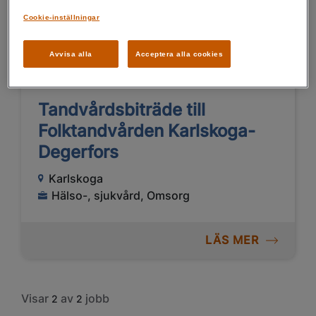
LÄS MER
Cookie-inställningar
Avvisa alla
Acceptera alla cookies
16/06/2026
Tandvårdsbiträde till
Folktandvården Karlskoga-
Degerfors
Karlskoga
Hälso-, sjukvård, Omsorg
LÄS MER
Visar
av
jobb
2
2