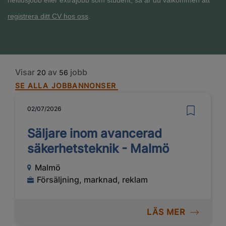
heltidsjobb eller extrajobb som student, så är du välkommen att
registrera ditt CV hos oss
.
Visar
av
jobb
20
56
SE ALLA JOBBANNONSER
02/07/2026
Säljare inom avancerad
säkerhetsteknik - Malmö
Malmö
Försäljning, marknad, reklam
LÄS MER