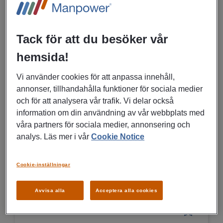
LÄS MER
Tack för att du besöker vår
hemsida!
30/06/2026
Vi använder cookies för att anpassa innehåll,
annonser, tillhandahålla funktioner för sociala medier
Fältsäljare DVH - Pierre
och för att analysera vår trafik. Vi delar också
Robert Södra Sverige
information om din användning av vår webbplats med
våra partners för sociala medier, annonsering och
Malmö
analys. Läs mer i vår
Cookie Notice
Försäljning, marknad, reklam
Cookie-inställningar
LÄS MER
Avvisa alla
Acceptera alla cookies
30/06/2026