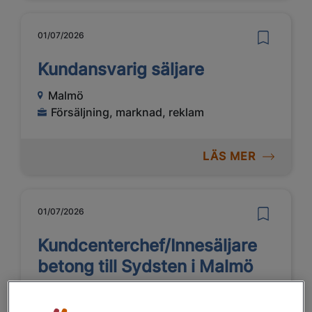
01/07/2026
Kundansvarig säljare
Malmö
Försäljning, marknad, reklam
LÄS MER
01/07/2026
Kundcenterchef/Innesäljare
betong till Sydsten i Malmö
Malmö
Management