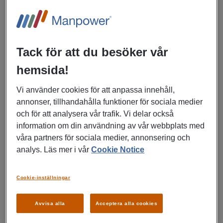
Legitimerad sjuksköterska till
njuravdelningen
Tack för att du besöker vår
Eskilstuna
hemsida!
Hälso-, sjukvård, Omsorg
Vi använder cookies för att anpassa innehåll,
annonser, tillhandahålla funktioner för sociala medier
LÄS MER
och för att analysera vår trafik. Vi delar också
information om din användning av vår webbplats med
våra partners för sociala medier, annonsering och
analys. Läs mer i vår
Cookie Notice
07/07/2026
Arbetsterapeut till
Cookie-inställningar
Cancerrehabteamet på
Mälarsjukhuset
Avvisa alla
Acceptera alla cookies