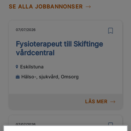
SE ALLA JOBBANNONSER
07/07/2026
Fysioterapeut till Skiftinge
vårdcentral
Eskilstuna
Hälso-, sjukvård, Omsorg
LÄS MER
07/07/2026