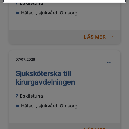
Eskilstuna
Hälso-, sjukvård, Omsorg
LÄS MER
07/07/2026
Sjuksköterska till
kirurgavdelningen
Eskilstuna
Hälso-, sjukvård, Omsorg