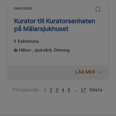
06/07/2026
Kurator till Kuratorsenheten
på Mälarsjukhuset
Eskilstuna
Hälso-, sjukvård, Omsorg
LÄS MER
Previous
Next
Next
Föregående
...
Nästa
1
2
3
4
5
17