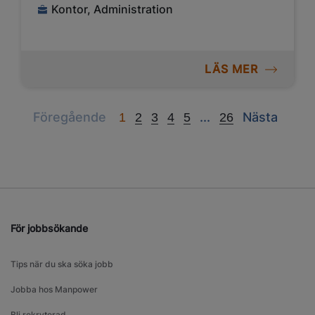
Kontor, Administration
LÄS MER
Previous
Next
Next
Föregående
...
Nästa
1
2
3
4
5
26
För jobbsökande
Tips när du ska söka jobb
Jobba hos Manpower
Bli rekryterad