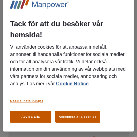
Stockholm
Tack för att du besöker vår
Kvalitet, Miljö
hemsida!
Vi använder cookies för att anpassa innehåll,
LÄS MER
annonser, tillhandahålla funktioner för sociala medier
och för att analysera vår trafik. Vi delar också
information om din användning av vår webbplats med
09/07/2026
våra partners för sociala medier, annonsering och
analys. Läs mer i vår
Cookie Notice
Backend Developer
Cookie-inställningar
Stockholm
IT, Data
Avvisa alla
Acceptera alla cookies