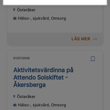
Österåker
Hälso-, sjukvård, Omsorg
LÄS MER
01/07/2026
Aktivitetsvärdinna på
Attendo Solskiftet -
Åkersberga
Österåker
Hälso-, sjukvård, Omsorg