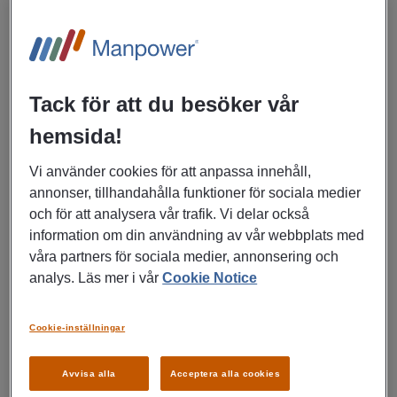
Undersköterska för vikariat
sökes till vårt nattgäng på
Norrgårdshöjden
Tack för att du besöker vår
Österåker
hemsida!
Hälso-, sjukvård, Omsorg
Vi använder cookies för att anpassa innehåll,
annonser, tillhandahålla funktioner för sociala medier
och för att analysera vår trafik. Vi delar också
LÄS MER
information om din användning av vår webbplats med
våra partners för sociala medier, annonsering och
analys. Läs mer i vår
Cookie Notice
03/07/2026
Cookie-inställningar
Undersköterska till
Norrgårdshöjden - centralt i
Avvisa alla
Acceptera alla cookies
Åkersberga