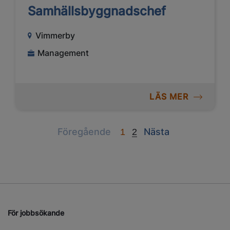
Samhällsbyggnadschef
Vimmerby
Management
LÄS MER
Previous
Next
Föregående
Nästa
1
2
För jobbsökande