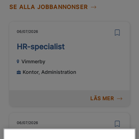
SE ALLA JOBBANNONSER
06/07/2026
HR-specialist
Vimmerby
Kontor, Administration
LÄS MER
06/07/2026
Folkhögskolelärare medicinsk