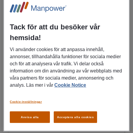
sekreterarutbildning
Vimmerby
Tack för att du besöker vår
Pedagogiska arbeten
hemsida!
Vi använder cookies för att anpassa innehåll,
annonser, tillhandahålla funktioner för sociala medier
LÄS MER
och för att analysera vår trafik. Vi delar också
information om din användning av vår webbplats med
våra partners för sociala medier, annonsering och
03/07/2026
analys. Läs mer i vår
Cookie Notice
Ungdomsambassadörer
Cookie-inställningar
Vimmerby
Avvisa alla
Acceptera alla cookies
Hälso-, sjukvård, Omsorg