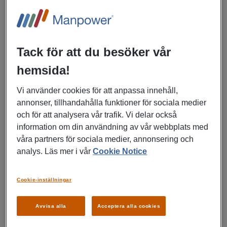
09/07/2026
Tack för att du besöker vår
Anläggningsarbetare
hemsida!
Jokkmokk
Vi använder cookies för att anpassa innehåll,
Service, Handel, Butik
annonser, tillhandahålla funktioner för sociala medier
och för att analysera vår trafik. Vi delar också
information om din användning av vår webbplats med
våra partners för sociala medier, annonsering och
LÄS MER
analys. Läs mer i vår
Cookie Notice
Cookie-inställningar
09/07/2026
Specialkock
Avvisa alla
Acceptera alla cookies