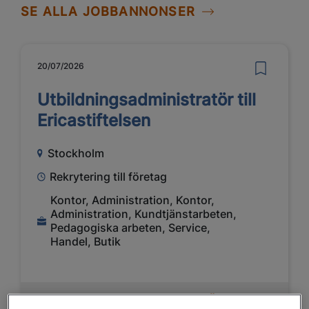
SE ALLA JOBBANNONSER
20/07/2026
Utbildningsadministratör till
Ericastiftelsen
Stockholm
Rekrytering till företag
Kontor, Administration, Kontor,
Administration, Kundtjänstarbeten,
Pedagogiska arbeten, Service,
Handel, Butik
LÄS MER