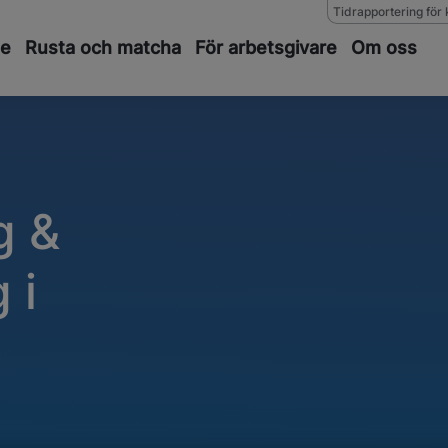
Tidrapportering för 
de
Rusta och matcha
För arbetsgivare
Om oss
g &
 i
m