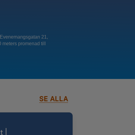
 är Evenemangsgatan 21,
00 meters promenad till
SE ALLA
t |