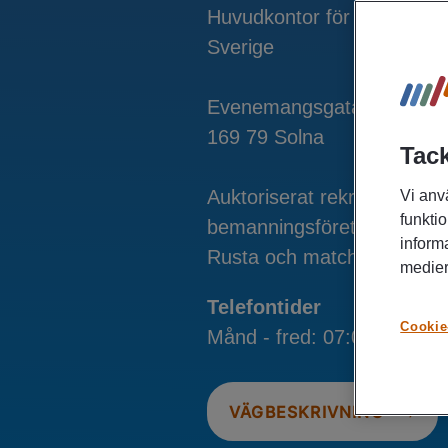
Huvudkontor för Manpower
Sverige
Evenemangsgatan 21, 5 tr
169 79 Solna
Tack
Auktoriserat rekryterings- 
Vi anv
funktio
bemanningsföretag och lev
inform
Rusta och matcha.
medier
Telefontider
Cookie
Månd - fred: 07:00 - 18:00
VÄGBESKRIVNING