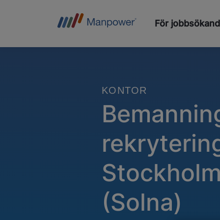
För jobbsökan
KONTOR
Bemannin
rekrytering
Stockhol
(Solna)