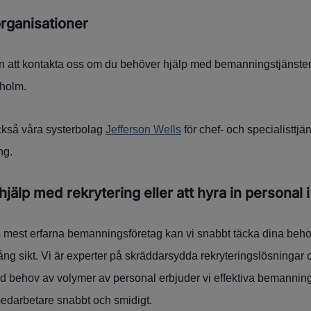
organisationer
att kontakta oss om du behöver hjälp med bemanningstjänster, 
kholm.
också våra systerbolag
Jefferson Wells
för chef- och specialisttjä
ng.
hjälp med rekrytering eller att hyra in personal
 mest erfarna bemanningsföretag kan vi snabbt täcka dina beho
ång sikt. Vi är experter på skräddarsydda rekryteringslösningar och 
d behov av volymer av personal erbjuder vi effektiva bemanning
darbetare snabbt och smidigt.