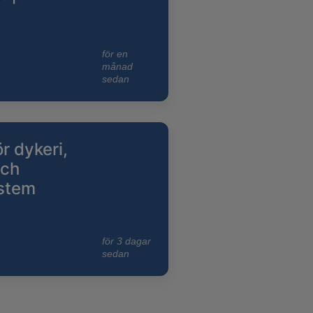
för en
månad
sedan
r dykeri,
och
stem
för 3 dagar
sedan