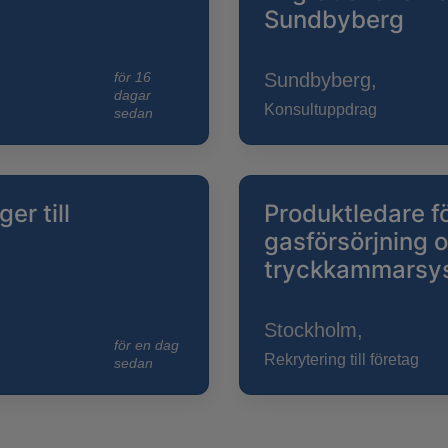
Sundbyberg
för 16
Sundbyberg,
dagar
Konsultuppdrag
sedan
r till
Produktledare fö
gasförsörjning 
tryckkammarsy
Stockholm,
för en dag
Rekrytering till företag
sedan