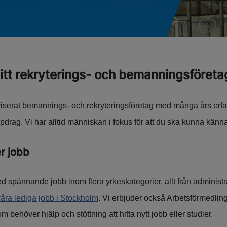
tt rekryterings- och bemanningsföreta
iserat bemannings- och rekryteringsföretag med många års erfa
drag. Vi har alltid människan i fokus för att du ska kunna känn
r jobb
d spännande jobb inom flera yrkeskategorier, allt från administrat
våra lediga jobb i Stockholm
. Vi erbjuder också Arbetsförmedli
om behöver hjälp och stöttning att hitta nytt jobb eller studier.