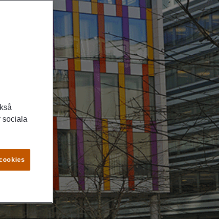
ckså
 sociala
 cookies