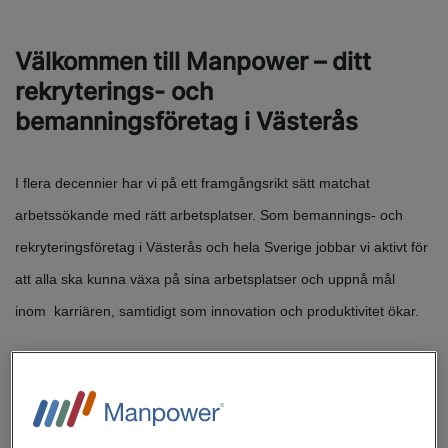
Välkommen till Manpower – ditt
rekryterings- och
bemanningsföretag i Västerås
I flera decennier har vi på ett framgångsrikt sätt matchat
arbetssökande med rätt arbetsplatser. Som bemannings- och
rekryteringsföretag i Västerås och hela Sverige jobbar vi aktivt för
att alla ska kunna växa på sina arbetsplatser och uppnå mål
inom karriären, samtidigt som innovation och produktivitet ökar.
På Manpowers kontor i Västerås hjälper vi dig med allt
inom
bemanning
och
rekrytering
för heltid, deltid, extrajobb. Vi
finns här för företag i behov av personal och privatpersoner som