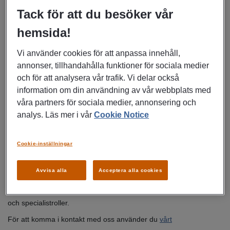
letar efter nästa jobb i Västerås med omnejd.
Tack för att du besöker vår
hemsida!
Vi har ofta lediga jobb som
montör i Västerås
. Här hittar du
Vi använder cookies för att anpassa innehåll,
alla
lediga jobb i Västerås
eller här om du kan tänka dig att
söka
annonser, tillhandahålla funktioner för sociala medier
jobb i Eskilstuna
.
och för att analysera vår trafik. Vi delar också
information om din användning av vår webbplats med
våra partners för sociala medier, annonsering och
Hitta hit
analys. Läs mer i vår
Cookie Notice
Vi finns i Skrapan på Kopparbergsvägen 14, våning 5. Det är bara
Cookie-inställningar
5 minuters promenad från centralstationen och för den bilburne
finns garage i byggnaden. Förutom kollegor från Manpower hittar
Avvisa alla
Acceptera alla cookies
du också våra systerbolaget
Jefferson Wells
som erbjuder chefs-
och specialistroller.
För att komma i kontakt med oss använder du
vårt