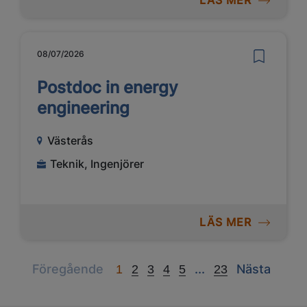
LÄS MER
08/07/2026
Postdoc in energy
engineering
Västerås
Teknik, Ingenjörer
LÄS MER
Previous
Next
Next
Föregående
...
Nästa
1
2
3
4
5
23