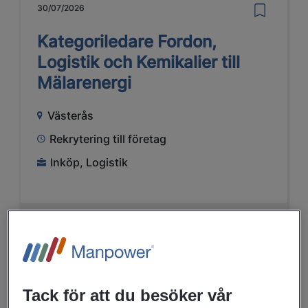
30/07/2026
Kategoriledare Fordon,
Logistik och Kemikalier till
Mälarenergi
Västerås
Rekrytering till företag
Inköp, Logistik
LÄS MER
23/07/2026
Tack för att du besöker vår