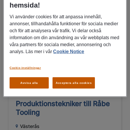
Är du vår nya gruppchef inom
hemsida!
underhåll till Mälarenergi?
Vi använder cookies för att anpassa innehåll,
Västerås
annonser, tillhandahålla funktioner för sociala medier
och för att analysera vår trafik. Vi delar också
Rekrytering till företag
information om din användning av vår webbplats med
Teknik, Ingenjörer
våra partners för sociala medier, annonsering och
analys. Läs mer i vår
Cookie Notice
LÄS MER
Cookie-inställningar
Avvisa alla
Acceptera alla cookies
02/07/2026
Produktionstekniker till Råbe
Tooling
Västerås