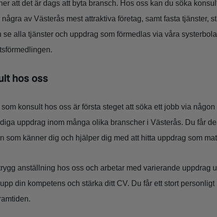
er att det är dags att byta bransch. Hos oss kan du söka konsu
några av Västerås mest attraktiva företag, samt fasta tjänster, 
 se alla tjänster och uppdrag som förmedlas via våra systerbol
etsförmedlingen.
lt hos oss
 som konsult hos oss är första steget att söka ett jobb via någo
iga uppdrag inom många olika branscher i Västerås. Du får dess
n som känner dig och hjälper dig med att hitta uppdrag som matc
trygg anställning hos oss och arbetar med varierande uppdrag u
p din kompetens och stärka ditt CV. Du får ett stort personligt
framtiden.