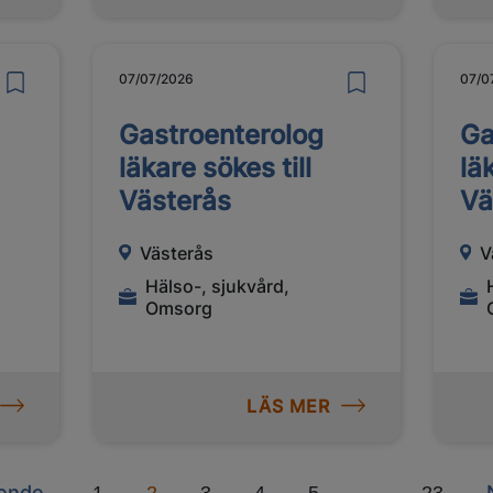
07/07/2026
07/0
Gastroenterolog
Ga
läkare sökes till
lä
Västerås
Vä
Västerås
V
Hälso-, sjukvård,
Omsorg
LÄS MER
us
Next
ende
...
1
2
3
4
5
23