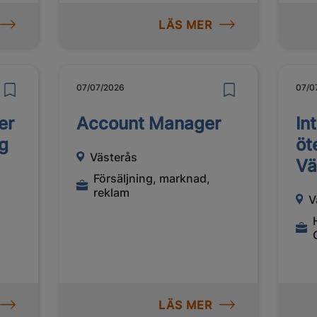
LÄS MER
07/07/2026
07/0
er
Account Manager
In
gg
öt
Västerås
Vä
Försäljning, marknad,
reklam
V
LÄS MER