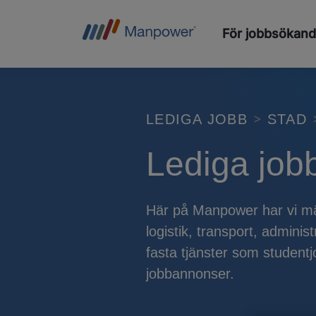
För jobbsökan
LEDIGA JOBB
STAD
Lediga jobb
Här på Manpower har vi mä
logistik, transport, admin
fasta tjänster som studentj
jobbannonser.