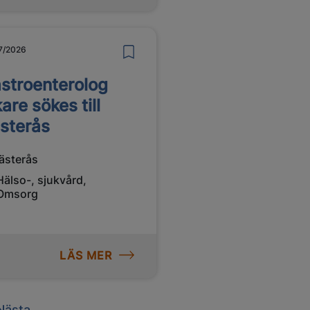
7/2026
stroenterolog
kare sökes till
sterås
ästerås
Hälso-, sjukvård,
Omsorg
LÄS MER
Next
Nästa