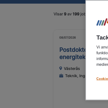
Visar
9
av
199
jobb
Tack
08/07/2026
Vi anv
Postdoktor i
funktio
energiteknik
inform
medier
Västerås
Teknik, Ingenjörer
Cookie