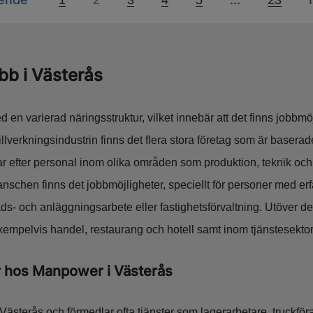
obb i Västerås
 en varierad näringsstruktur, vilket innebär att det finns jobbmö
illverkningsindustrin finns det flera stora företag som är basera
 efter personal inom olika områden som produktion, teknik och 
anschen finns det jobbmöjligheter, speciellt för personer med er
ds- och anläggningsarbete eller fastighetsförvaltning. Utöver d
xempelvis handel, restaurang och hotell samt inom tjänstesekto
r hos Manpower i Västerås
Västerås och förmedlar ofta tjänster som lagerarbetare, truckfö