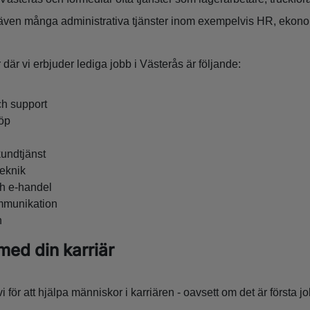
ar även många administrativa tjänster inom exempelvis HR, ekon
är vi erbjuder lediga jobb i Västerås är följande:
ch support
öp
kundtjänst
teknik
ch e-handel
mmunikation
n
 med din karriär
för att hjälpa människor i karriären - oavsett om det är första j