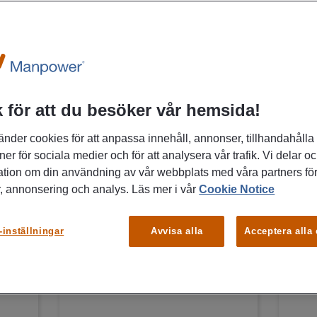
FÅ MAIL OM LIKNANDE
SE A
JOBB
 för att du besöker vår hemsida!
08/07/2026
08/0
änder cookies för att anpassa innehåll, annonser, tillhandahålla
Tandsköterska
Kö
ner för sociala medier och för att analysera vår trafik. Vi delar o
sökes till OC klinik i
Re
ation om din användning av vår webbplats med våra partners för
Västerås- Unnegård
, annonsering och analys. Läs mer i vår
Cookie Notice
V
Dental
-inställningar
Avvisa alla
Acceptera alla
Västerås
Hälso-, sjukvård,
Omsorg