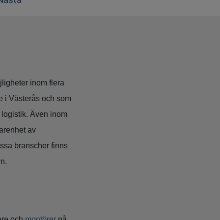
jligheter inom flera
de i Västerås och som
logistik. Även inom
farenhet av
essa branscher finns
rn.
rare och
montörer
på