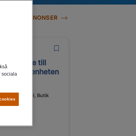
LLA JOBBANNONSER
7/2026
ksmästare till
ckså
staurangenheten
 sociala
ästerås
Service, Handel, Butik
 cookies