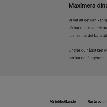
Maximera dina
Vi vet att det kan känn
på hur du skriver ett b
tips
, sen är det bara at
Undrar du något kan du
om hur det fungerar at
För jobbsökande
Rusta och 