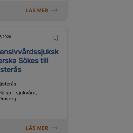
LÄS MER
7/2026
tensivvårdssjuksk
erska Sökes till
sterås
ästerås
Hälso-, sjukvård,
Omsorg
LÄS MER