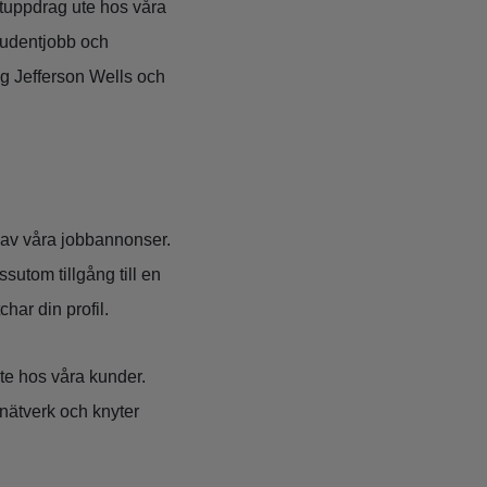
ltuppdrag ute hos våra
studentjobb och
ag Jefferson Wells och
n av våra jobbannonser.
utom tillgång till en
har din profil.
te hos våra kunder.
 nätverk och knyter