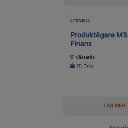
07/07/2026
Produktägare M3
Finans
Västerås
IT, Data
LÄS MER
Previo
Föregå