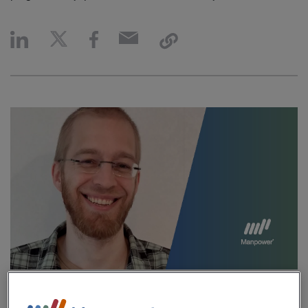
Efter en längre period av arbetslöshet beslutade sig Jimmy