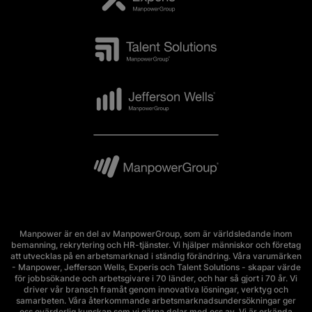
Manpower är en del av ManpowerGroup, som är världsledande inom
bemanning, rekrytering och HR-tjänster. Vi hjälper människor och företag
att utvecklas på en arbetsmarknad i ständig förändring. Våra varumärken
- Manpower, Jefferson Wells, Experis och Talent Solutions - skapar värde
för jobbsökande och arbetsgivare i 70 länder, och har så gjort i 70 år. Vi
driver vår bransch framåt genom innovativa lösningar, verktyg och
samarbeten. Våra återkommande arbetsmarknadsundersökningar ger
oss ovärderlig kunskap som vi gärna delar med oss av. Vi är erkända