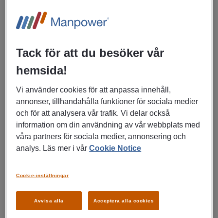
produceras i Mölnlycke tillämpas inom segmenten
container-, bulk- samt tankfartyg. Daros historia går tillbaka
till 1800-talet och företagets ledande position är sprungen
ur varvsepoken i Göteborg. Tenneco utgör numera en
Tack för att du besöker vår
modern produktionsanläggning i Mölnlycke.
hemsida!
Om rollen
Vi använder cookies för att anpassa innehåll,
Som industrielektriker hos oss på Tenneco kommer du att
annonser, tillhandahålla funktioner för sociala medier
arbeta med varierande och utmanande arbetsuppgifter
och för att analysera vår trafik. Vi delar också
inom elektriskt underhåll. Dina huvudsakliga
information om din användning av vår webbplats med
arbetsuppgifter inkluderar:
våra partners för sociala medier, annonsering och
analys. Läs mer i vår
Cookie Notice
Felsökning, reparation och underhåll av elektrisk
utrustning.
Cookie-inställningar
Frånkoppling och service av elektriska system i
Avvisa alla
Acceptera alla cookies
anläggningen.