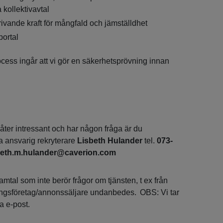
 kollektivavtal
ivande kraft för mångfald och jämställdhet
portal
ocess ingår att vi gör en säkerhetsprövning innan
låter intressant och har någon fråga är du
a ansvarig rekryterare
Lisbeth Hulander
tel.
073-
beth.m.hulander@caverion.com
samtal som inte berör frågor om tjänsten, t ex från
ingsföretag/annonssäljare undanbedes. OBS: Vi tar
a e-post.