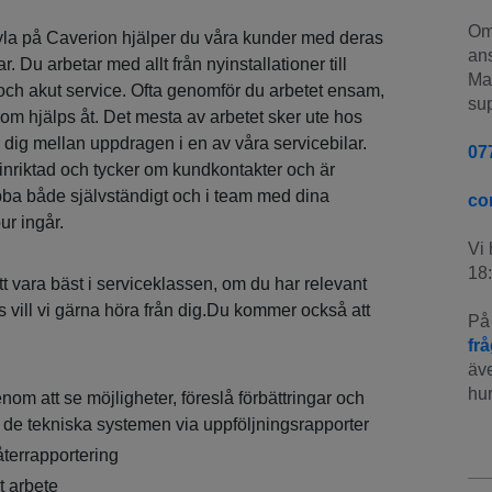
Om 
yla på Caverion hjälper du våra kunder med deras
ans
ar. Du arbetar med allt från nyinstallationer till
Man
ch akut service. Ofta genomför du arbetet ensam,
sup
som hjälps åt. Det mesta av arbetet sker ute hos
 dig mellan uppdragen i en av våra servicebilar.
07
ceinriktad och tycker om kundkontakter och är
ba både självständigt och i team med dina
co
ur ingår.
Vi 
18:
att vara bäst i serviceklassen, om du har relevant
is vill vi gärna höra från dig.Du kommer också att
På 
fr
äve
hur
nom att se möjligheter, föreslå förbättringar och
 de tekniska systemen via uppföljningsrapporter
återrapportering
t arbete