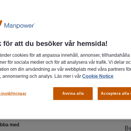
 för att du besöker vår hemsida!
änder cookies för att anpassa innehåll, annonser, tillhandahålla
oll där din tekniska kompetens verkligen gör
ner för sociala medier och för att analysera vår trafik. Vi delar o
flera
servicetekniker inom kyla
som vill vara
P
ation om din användning av vår webbplats med våra partners för
 säkerställa driften av moderna kyl- och
, annonsering och analys. Läs mer i vår
Cookie Notice
Kar
a kunder i Värmland.
-inställningar
Avvisa alla
Acceptera alla
vständigt och varierande arbete
,
där du arbetar
t är en del av ett kunnigt team med stor teknisk
K
jobba med
B