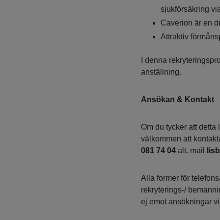
sjukförsäkring via
Caverion är en dr
Attraktiv förmåns
I denna rekryteringspr
anställning.
Ansökan & Kontakt
Om du tycker att detta 
välkommen att kontakt
081 74 04
alt. mail
lis
Alla former för telefon
rekryterings-/ bemann
ej emot ansökningar vi