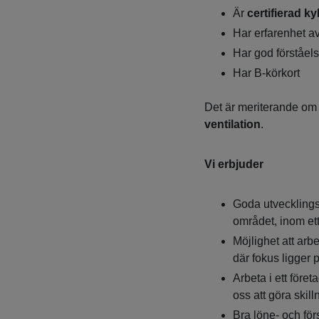
Är
certifierad ky
Har erfarenhet a
Har god förståels
Har B-körkort
Det är meriterande om
ventilation
.
Vi erbjuder
Goda utvecklings
området, inom et
Möjlighet att arb
där fokus ligger 
Arbeta i ett föret
oss att göra ski
Bra löne- och fö