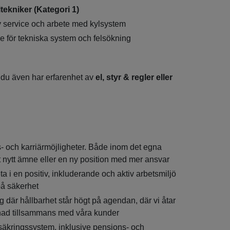
ltekniker (Kategori 1)
v service och arbete med kylsystem
e för tekniska system och felsökning
 du även har erfarenhet av
el, styr & regler eller
- och karriärmöjligheter. Både inom det egna
t nytt ämne eller en ny position med mer ansvar
eta i en positiv, inkluderande och aktiv arbetsmiljö
på säkerhet
ag där hållbarhet står högt på agendan, där vi åtar
llnad tillsammans med våra kunder
rsäkringssystem, inklusive pensions- och