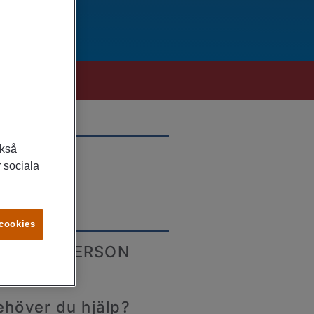
ckså
LATS
 sociala
lstad
 cookies
ONTAKTPERSON
ehöver du hjälp?