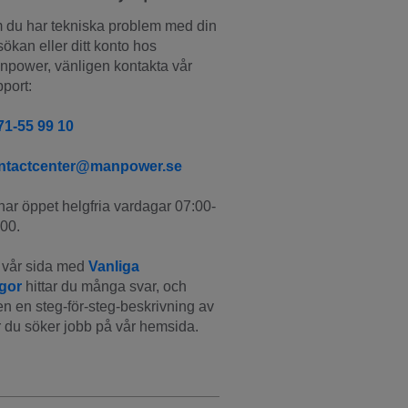
du har tekniska problem med din 
ökan eller ditt konto hos 
power, vänligen kontakta vår 
port:
71-55 99 10
ntactcenter@manpower.se
har öppet helgfria vardagar 07:00-
00.
vår sida med 
Vanliga 
ågor
 hittar du många svar, och 
n en steg-för-steg-beskrivning av 
 du söker jobb på vår hemsida.