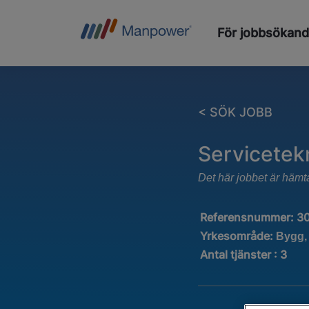
För jobbsökan
< SÖK JOBB
Servicetek
Det här jobbet är hämt
Referensnummer:
3
Yrkesområde:
Bygg,
Antal tjänster
:
3