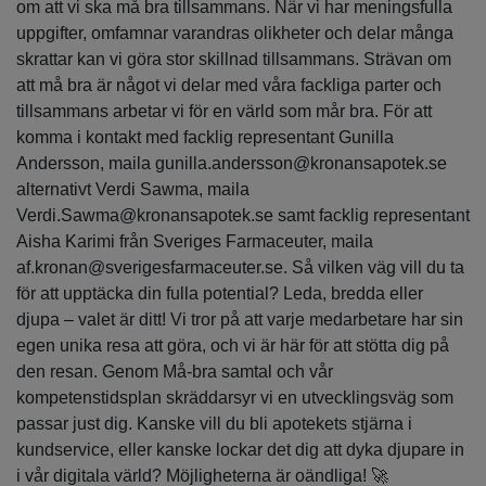
om att vi ska må bra tillsammans. När vi har meningsfulla
uppgifter, omfamnar varandras olikheter och delar många
skrattar kan vi göra stor skillnad tillsammans. Strävan om
att må bra är något vi delar med våra fackliga parter och
tillsammans arbetar vi för en värld som mår bra. För att
komma i kontakt med facklig representant Gunilla
Andersson, maila gunilla.andersson@kronansapotek.se
alternativt Verdi Sawma, maila
Verdi.Sawma@kronansapotek.se samt facklig representant
Aisha Karimi från Sveriges Farmaceuter, maila
af.kronan@sverigesfarmaceuter.se. Så vilken väg vill du ta
för att upptäcka din fulla potential? Leda, bredda eller
djupa – valet är ditt! Vi tror på att varje medarbetare har sin
egen unika resa att göra, och vi är här för att stötta dig på
den resan. Genom Må-bra samtal och vår
kompetenstidsplan skräddarsyr vi en utvecklingsväg som
passar just dig. Kanske vill du bli apotekets stjärna i
kundservice, eller kanske lockar det dig att dyka djupare in
i vår digitala värld? Möjligheterna är oändliga! 🚀