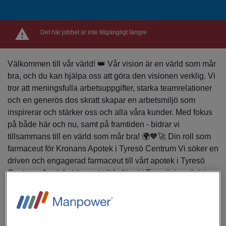
Det här jobbet är inte tillgängligt längre
Välkommen till vår värld! 👑 Vår vision är en värld som mår
bra, och du kan hjälpa oss att göra den visionen verklig. Vi
tror att meningsfulla arbetsuppgifter, starka teamrelationer
och en generös dos skratt skapar en arbetsmiljö som
inspirerar och stärker oss och alla våra kunder. Med fokus
på både här och nu, samt på framtiden - bidrar vi
tillsammans till en värld som mår bra! 🌍🧡🚀 Din roll som
farmaceut för Kronans Apotek i Tyresö Centrum Vi söker en
driven och engagerad farmaceut till vårt apotek i Tyresö
Centrum. Apoteket är centralt beläget i Tyresö, i anslutning
till ett stort köpcentrum med mataffärer, butiker, caféer och
vårdcentral i närheten. Du blir en del av ett team på åta
kollegor som tillsammans tar ansvar för driften och skapar
kundupplevelser i världsklass. Vi har en varm laganda där