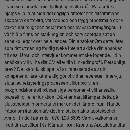
team som arbetar mot tydligt uppsatta mål. På apoteket
hjälps vi alla åt med det dagliga arbetet och tillsammans
skapar vi en trevlig, välmående och trygg arbetsmiljö där vi
växer, har roligt och delar med oss av våra framgångar. Till
vår hjälp finns en stark region och serviceorganisation
samt kollegor över hela landet. Din ansökanOm detta låter
som rätt utmaning för dig tveka inte att skicka din ansökan
till oss. Urval och intervjuer kommer att ske löpande. I din
ansökan vill vi ha ditt CV eller din LinkedInprofil. Personligt
brev? Det kan du skippa! Vi är intresserade av din
kompetens, lära känna dig gör vi vid en eventuell intervju. I
slutet av rekryteringsprocessen tillämpar vi en
bakgrundskontroll på samtliga personer vi vill anställa,
oavsett roll eller funktion. Då vi enbart tillämpar detta på
slutkandidat informerar vi mer om det längre fram. Har du
frågor om tjänsten går det bra att kontakta apotekschef
Anneli Fridell på ☎️ tel. 070-198 6605 Varmt välkommen
med din ansökan! 😊 Kärnan inom Kronans Apotek handlar