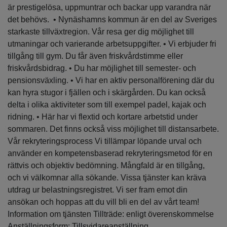
är prestigelösa, uppmuntrar och backar upp varandra när
det behövs. • Nynäshamns kommun är en del av Sveriges
starkaste tillväxtregion. Vår resa ger dig möjlighet till
utmaningar och varierande arbetsuppgifter. • Vi erbjuder fri
tillgång till gym. Du får även friskvårdstimme eller
friskvårdsbidrag. • Du har möjlighet till semester- och
pensionsväxling. • Vi har en aktiv personalförening där du
kan hyra stugor i fjällen och i skärgården. Du kan också
delta i olika aktiviteter som till exempel padel, kajak och
ridning. • Här har vi flextid och kortare arbetstid under
sommaren. Det finns också viss möjlighet till distansarbete.
Vår rekryteringsprocess Vi tillämpar löpande urval och
använder en kompetensbaserad rekryteringsmetod för en
rättvis och objektiv bedömning. Mångfald är en tillgång,
och vi välkomnar alla sökande. Vissa tjänster kan kräva
utdrag ur belastningsregistret. Vi ser fram emot din
ansökan och hoppas att du vill bli en del av vårt team!
Information om tjänsten Tillträde: enligt överenskommelse
Anställningsform: Tillsvidareanställning