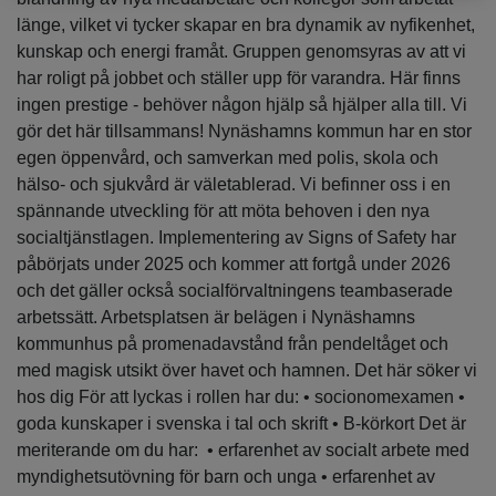
länge, vilket vi tycker skapar en bra dynamik av nyfikenhet,
kunskap och energi framåt. Gruppen genomsyras av att vi
har roligt på jobbet och ställer upp för varandra. Här finns
ingen prestige - behöver någon hjälp så hjälper alla till. Vi
gör det här tillsammans! Nynäshamns kommun har en stor
egen öppenvård, och samverkan med polis, skola och
hälso- och sjukvård är väletablerad. Vi befinner oss i en
spännande utveckling för att möta behoven i den nya
socialtjänstlagen. Implementering av Signs of Safety har
påbörjats under 2025 och kommer att fortgå under 2026
och det gäller också socialförvaltningens teambaserade
arbetssätt. Arbetsplatsen är belägen i Nynäshamns
kommunhus på promenadavstånd från pendeltåget och
med magisk utsikt över havet och hamnen. Det här söker vi
hos dig För att lyckas i rollen har du: • socionomexamen •
goda kunskaper i svenska i tal och skrift • B-körkort Det är
meriterande om du har: • erfarenhet av socialt arbete med
myndighetsutövning för barn och unga • erfarenhet av