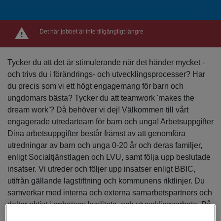
Det här jobbet är inte tillgängligt längre
Tycker du att det är stimulerande när det händer mycket -
och trivs du i förändrings- och utvecklingsprocesser? Har
du precis som vi ett högt engagemang för barn och
ungdomars bästa? Tycker du att teamwork 'makes the
dream work'? Då behöver vi dej! Välkommen till vårt
engagerade utredarteam för barn och unga! Arbetsuppgifter
Dina arbetsuppgifter består främst av att genomföra
utredningar av barn och unga 0-20 år och deras familjer,
enligt Socialtjänstlagen och LVU, samt följa upp beslutade
insatser. Vi utreder och följer upp insatser enligt BBIC,
utifrån gällande lagstiftning och kommunens riktlinjer. Du
samverkar med interna och externa samarbetspartners och
deltar aktivt i enhetens kvalitets- och utvecklingsarbete. På
enheten finns ett nära ledarskap och du kommer att