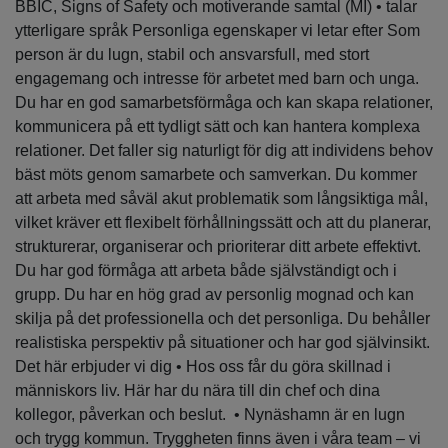
BBIC, Signs of Safety och motiverande samtal (MI) • talar
ytterligare språk Personliga egenskaper vi letar efter Som
person är du lugn, stabil och ansvarsfull, med stort
engagemang och intresse för arbetet med barn och unga.
Du har en god samarbetsförmåga och kan skapa relationer,
kommunicera på ett tydligt sätt och kan hantera komplexa
relationer. Det faller sig naturligt för dig att individens behov
bäst möts genom samarbete och samverkan. Du kommer
att arbeta med såväl akut problematik som långsiktiga mål,
vilket kräver ett flexibelt förhållningssätt och att du planerar,
strukturerar, organiserar och prioriterar ditt arbete effektivt.
Du har god förmåga att arbeta både självständigt och i
grupp. Du har en hög grad av personlig mognad och kan
skilja på det professionella och det personliga. Du behåller
realistiska perspektiv på situationer och har god självinsikt.
Det här erbjuder vi dig • Hos oss får du göra skillnad i
människors liv. Här har du nära till din chef och dina
kollegor, påverkan och beslut. • Nynäshamn är en lugn
och trygg kommun. Tryggheten finns även i våra team – vi