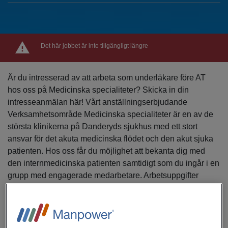
Det här jobbet är inte tillgängligt längre
Är du intresserad av att arbeta som underläkare före AT
hos oss på Medicinska specialiteter? Skicka in din
intresseanmälan här! Vårt anställningserbjudande
Verksamhetsområde Medicinska specialiteter är en av de
största klinikerna på Danderyds sjukhus med ett stort
ansvar för det akuta medicinska flödet och den akut sjuka
patienten. Hos oss får du möjlighet att bekanta dig med
den internmedicinska patienten samtidigt som du ingår i en
grupp med engagerade medarbetare. Arbetsuppgifter
Tjänsten innebär ett omväxlande arbete på medicinakuten
och medicinklinikens olika avdelningar. På avdelningen
sedvanligt rondarbete med bedömning av patienter,
daganteckningar, utskrivningar och remisser. På