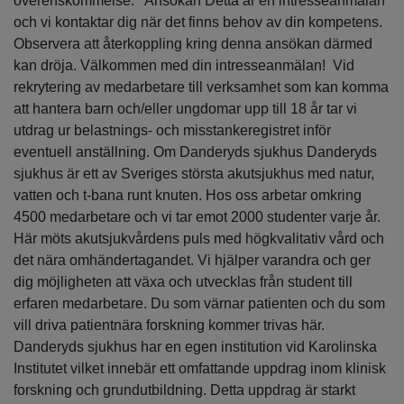
överenskommelse. Ansökan Detta är en intresseanmälan
och vi kontaktar dig när det finns behov av din kompetens.
Observera att återkoppling kring denna ansökan därmed
kan dröja. Välkommen med din intresseanmälan! Vid
rekrytering av medarbetare till verksamhet som kan komma
att hantera barn och/eller ungdomar upp till 18 år tar vi
utdrag ur belastnings- och misstankeregistret inför
eventuell anställning. Om Danderyds sjukhus Danderyds
sjukhus är ett av Sveriges största akutsjukhus med natur,
vatten och t-bana runt knuten. Hos oss arbetar omkring
4500 medarbetare och vi tar emot 2000 studenter varje år.
Här möts akutsjukvårdens puls med högkvalitativ vård och
det nära omhändertagandet. Vi hjälper varandra och ger
dig möjligheten att växa och utvecklas från student till
erfaren medarbetare. Du som värnar patienten och du som
vill driva patientnära forskning kommer trivas här.
Danderyds sjukhus har en egen institution vid Karolinska
Institutet vilket innebär ett omfattande uppdrag inom klinisk
forskning och grundutbildning. Detta uppdrag är starkt