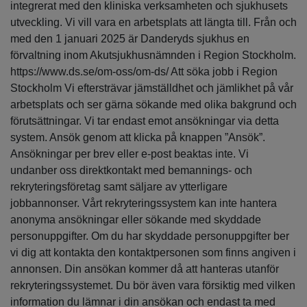
integrerat med den kliniska verksamheten och sjukhusets
utveckling. Vi vill vara en arbetsplats att längta till. Från och
med den 1 januari 2025 är Danderyds sjukhus en
förvaltning inom Akutsjukhusnämnden i Region Stockholm.
https://www.ds.se/om-oss/om-ds/ Att söka jobb i Region
Stockholm Vi eftersträvar jämställdhet och jämlikhet på vår
arbetsplats och ser gärna sökande med olika bakgrund och
förutsättningar. Vi tar endast emot ansökningar via detta
system. Ansök genom att klicka på knappen ”Ansök”.
Ansökningar per brev eller e-post beaktas inte. Vi
undanber oss direktkontakt med bemannings- och
rekryteringsföretag samt säljare av ytterligare
jobbannonser. Vårt rekryteringssystem kan inte hantera
anonyma ansökningar eller sökande med skyddade
personuppgifter. Om du har skyddade personuppgifter ber
vi dig att kontakta den kontaktpersonen som finns angiven i
annonsen. Din ansökan kommer då att hanteras utanför
rekryteringssystemet. Du bör även vara försiktig med vilken
information du lämnar i din ansökan och endast ta med