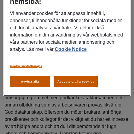
hemsida!
vi gör och har förtroende för varandra • Vi har en öppen
dialog och nära samarbete mellan förvaltningarna • Vi är
Vi använder cookies för att anpassa innehåll,
lojala med uppgiften och fattade beslut Arbetsbeskrivning
annonser, tillhandahålla funktioner för sociala medier
Grunduppdraget som undersköterska är att med brukarens
och för att analysera vår trafik. Vi delar också
behov i centrum ge god individuell omvårdnad och service
information om din användning av vår webbplats med
enligt biståndsbeslut och genomförandeplan, med respekt
våra partners för sociala medier, annonsering och
för brukarens integritet, delaktighet och självbestämmande.
analys. Läs mer i vår
Cookie Notice
Skapa trygghet, meningsfullhet och välbefinnande utifrån
ett salutogent synsätt. Vi arbetar efter värdegrunden för
Cookie-inställningar
äldreomsorgen, Äldre ska leva ett värdigt liv och känna
välbefinnande. I arbetsuppgifterna ingår också IT-baserad
Avvisa alla
Acceptera alla cookies
dokumentation och administration samt delegerade hälso-
och sjukvårdsuppgifter. Kvalifikationer Vård- och
omsorgsprogrammet med godkänt i karaktärsämnen eller
annan utbildning som av arbetsgivaren prövas likvärdig.
God datakunskap. Eftersom du möter brukare, anhöriga,
praktikanter och kollegor är det viktigt att du har ett intresse
av att hjälpa andra och att du i ditt bemötande är lugn,
lyhörd och kommunikativ. Tjänsten kräver god