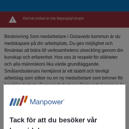
Det här jobbet är inte tillgängligt längre
Beskrivning Som medarbetare i Gislaveds kommun är du
medskapare på din arbetsplats. Du ges möjlighet och
förväntas att bidra till verksamhetens utveckling genom din
kunskap och erfarenhet. Hos oss är respekt för olikheter
och alla människors lika värde grundläggande.
Smålandsstenars hemtjänst är ett stabilt och trevligt
arbetslag som söker nu en ny medarbetare som brinner för
hemtjänstarbete. Som medarbetare i Gislaveds kommun är
du medskapare på din arbetsplats. Du ges möjlighet och
förväntas att bidra till verksamhetens utveckling genom din
kunskap och erfarenhet. Hos oss är respekt för olikheter
och alla människors lika värde grundläggande. Vår
Tack för att du besöker vår
gemensamma värdegrund lyder: • Vi bidrar till en god anda
och behandlar varandra med respekt • Vi är stolta över det