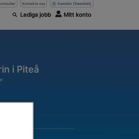
konsulter
Kontakta oss
Sweden
(Swedish)
Lediga jobb
Mitt konto
in i Piteå
er
026