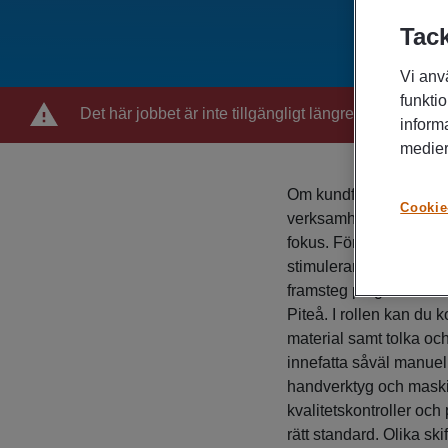
Tack
Vi anv
funktio
Det här jobbet är inte tillgängligt längre
inform
medier
Om kundföretaget Vår k
Cookie
verksamhet i Piteå. Här
fokus. Företaget är en 
stimulerande arbetsmil
framsteg på global niv
Piteå. I rollen kan du
material samt tolka och
innefatta såväl manuel
handverktyg och maski
kvalitetskontroller och 
rätt standard. Olika sk