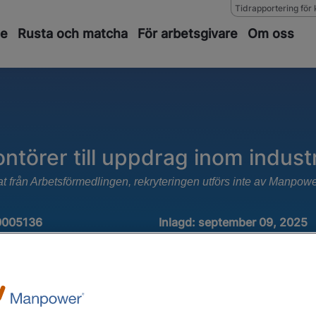
Tidrapportering för 
de
Rusta och matcha
För arbetsgivare
Om oss
ntörer till uppdrag inom industr
at från Arbetsförmedlingen, rekryteringen utförs inte av Manpow
0005136
Inlagd:
september 09, 2025
Ansök senast : januari 06, 2
ri, Produktion