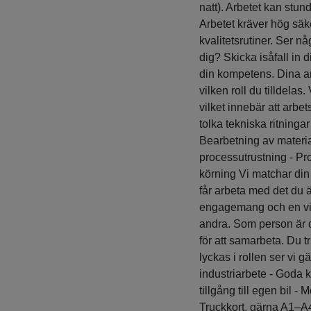
natt). Arbetet kan stu
Arbetet kräver hög säk
kvalitetsrutiner. Ser n
dig? Skicka isåfall in 
din kompetens. Dina a
vilken roll du tilldela
vilket innebär att arbe
tolka tekniska ritningar
Bearbetning av materi
processutrustning - Pro
körning Vi matchar din
får arbeta med det du är
engagemang och en vilja
andra. Som person är d
för att samarbeta. Du tr
lyckas i rollen ser vi g
industriarbete - Goda k
tillgång till egen bil -
Truckkort, gärna A1–A4,