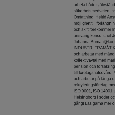
arbeta både självständ
säkerhetsmedveten inst
Omfattning: Heltid Ans
möjlighet till förlängn
och skift förekommer I
ansvarig konsultchef 
Johanna.Boman@kons
INDUSTRI FRAMÅT Kons
och arbetar med många
kollektivavtal med mark
pension och försäkringa
till företagshälsovård.
och arbetar på långa u
rekryteringsföretag med 
ISO 9001, ISO 14001 sam
Helsingborg i söder oc
gång! Läs gärna mer o