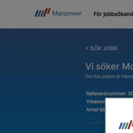
För jobbsökan
< SÖK JOBB
Vi söker Mo
Det här jobbet är hämt
Referensnummer:
3
Yrkesområde:
Indust
Antal tjänster
:
5