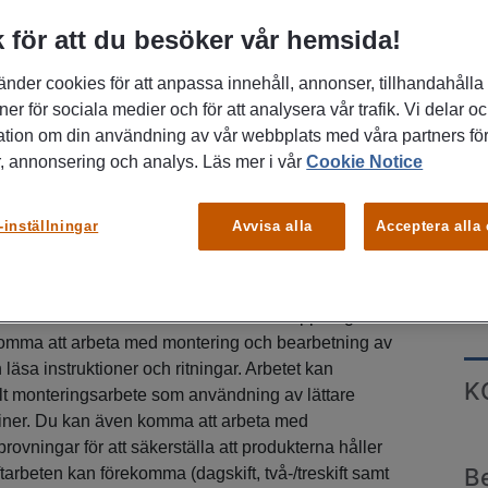
 för att du besöker vår hemsida!
änder cookies för att anpassa innehåll, annonser, tillhandahålla
ner för sociala medier och för att analysera vår trafik. Vi delar o
ation om din användning av vår webbplats med våra partners för
, annonsering och analys. Läs mer i vår
Cookie Notice
und är ett världsledande industriföretag med
-inställningar
Avvisa alla
Acceptera alla
 står innovation, kvalitet och hållbar utveckling i
P
viktig aktör inom sin bransch och erbjuder en
Pit
jö där medarbetare får vara del av tekniska
å. Vi söker nu montörer till kommande uppdrag i
 komma att arbeta med montering och bearbetning av
 läsa instruktioner och ritningar. Arbetet kan
K
lt monteringsarbete som användning av lättare
ner. Du kan även komma att arbeta med
provningar för att säkerställa att produkterna håller
B
iftarbeten kan förekomma (dagskift, två-/treskift samt