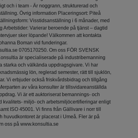
igt och i team - Är noggrann, strukturerad och
ällning. Övrig information Placeringsort: Piteå
tällningsform: Visstidsanställning i 6 månader, med
ing Arbetstider: Varierar beroende på tjänst – dagtid
ntervjuer sker löpande! Välkommen att kontakta
Johanna Boman vid funderingar.
ultia.se 0705170250. Om oss FÖR SVENSK
ultia är specialiserade på industribemanning
 starka och välkända uppdragsgivare. Vi har
nadsmässig lön, reglerad semester, rätt till sjuklön,
r. Vi erbjuder också friskvårdsbidrag och tillgång
 Merparten av våra konsulter är tillsvidareanställda
ppdrag. Vi är ett auktoriserat bemannings- och
kvalitets- miljö- och arbetsmiljöcertifieringar enligt
t ISO 45001. Vi finns från Gällivare i norr till
h huvudkontoret är placerat i Umeå. Fler är på
m oss på www.konsultia.se