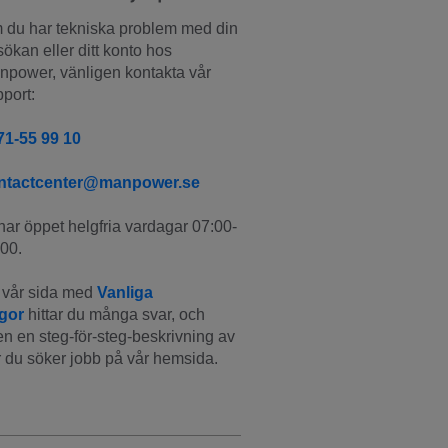
du har tekniska problem med din 
ökan eller ditt konto hos 
power, vänligen kontakta vår 
port:
71-55 99 10
ntactcenter@manpower.se
har öppet helgfria vardagar 07:00-
00.
vår sida med 
Vanliga 
ågor
 hittar du många svar, och 
n en steg-för-steg-beskrivning av 
 du söker jobb på vår hemsida.