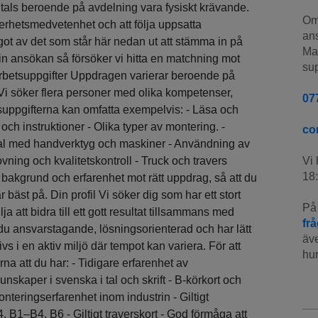
ndtals beroende på avdelning vara fysiskt krävande.
Om 
erhetsmedvetenhet och att följa uppsatta
ans
ågot av det som står här nedan ut att stämma in på
Man
din ansökan så försöker vi hitta en matchning mot
sup
rbetsuppgifter Uppdragen varierar beroende på
s. Vi söker flera personer med olika kompetenser,
07
tsuppgifterna kan omfatta exempelvis: - Läsa och
 och instruktioner - Olika typer av montering. -
co
al med handverktyg och maskiner - Användning av
vning och kvalitetskontroll - Truck och travers
Vi 
18:
 bakgrund och erfarenhet mot rätt uppdrag, så att du
 bäst på. Din profil Vi söker dig som har ett stort
På 
 att bidra till ett gott resultat tillsammans med
fr
u ansvarstagande, lösningsorienterad och har lätt
äve
ivs i en aktiv miljö där tempot kan variera. För att
hur
ärna att du har: - Tidigare erfarenhet av
unskaper i svenska i tal och skrift - B-körkort och
 Monteringserfarenhet inom industrin - Giltigt
 B1–B4, B6 - Giltigt traverskort - God förmåga att