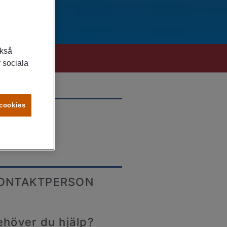
ckså
 sociala
 cookies
LATS
eå
ONTAKTPERSON
ehöver du hjälp?