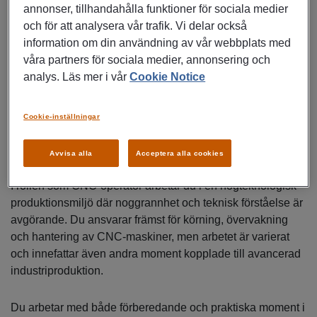
annonser, tillhandahålla funktioner för sociala medier
och för att analysera vår trafik. Vi delar också
Den svenska anläggningen är belägen i skärgården
information om din användning av vår webbplats med
utanför Nyköping. Cyclifes ambition är säkerhet kombinerat
våra partners för sociala medier, annonsering och
med långsiktigt ansvar för människor och miljö samt att
analys. Läs mer i vår
Cookie Notice
skona våra naturresurser genom en hög grad av
återvinning. Mer information om Cyclife ges vid personlig
kontakt.
Cookie-inställningar
Om jobbet
Avvisa alla
Acceptera alla cookies
I rollen som CNC‑operatör arbetar du i en högteknologisk
produktionsmiljö där noggrannhet och teknisk förståelse är
avgörande. Du ansvarar främst för körning, övervakning
och hantering av CNC‑maskiner, men arbetet är varierat
och innefattar även andra moment kopplade till avancerad
industriproduktion.
Du arbetar med både förberedande och praktiska moment i