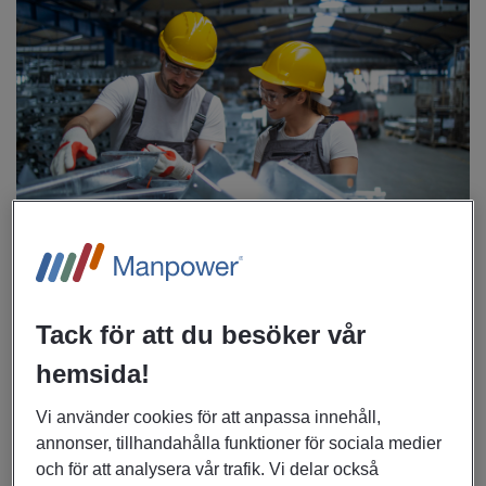
Om arbetet
Tack för att du besöker vår
hemsida!
Som industriarbetare och konsult hos Manpower får du
möjlighet att arbeta för ett världsledande globala företag.
Vi använder cookies för att anpassa innehåll,
Främst har vi behov hos vår kund inom metallbearbetning,
annonser, tillhandahålla funktioner för sociala medier
maskiner och verktyg, samt tekniska lösningar för gruv- och
och för att analysera vår trafik. Vi delar också