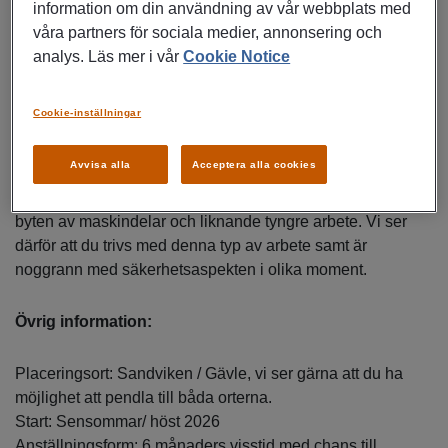
anläggningsindustrin samt inom livsmedelsbranschen. Du
information om din användning av vår webbplats med
kommer att arbeta på olika avdelningar med varierande
våra partners för sociala medier, annonsering och
arbetsuppgifter, såsom montering, svetsning, målning eller
analys. Läs mer i vår
Cookie Notice
arbete som processoperatör. Truckkörning kan också
förekomma i det dagliga arbetet, vilket ger en dynamisk
Cookie-inställningar
och omväxlande arbetsmiljö.
Avvisa alla
Acceptera alla cookies
Beroende på roll kan arbetet innebära fysiska moment,
exempelvis att du står / går större delar av arbetsdagen,
byten av maskindelar och liknande tyngre arbete. Vi ser
därför att du trivs med denna typ av arbete samt är
noggrann med säkerhetsaspekten i olika moment.
Övrig information:
Placeringsort: Sandviken / Gävle, vi ser gärna att du ha
möjlighet att pendla till båda orterna.
Start: Sensommar/ höst 2026
Anställningsform: 6 månaders visstid med chans till