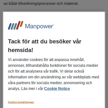
av både tillverkningsprocesser och material.
Du har en central position i tillverkningskedjan och är
delaktig genom hela processen, från kundförfrågan och
beredning till färdig leverans. Det ger dig både stort
inflytande och en tydlig koppling mellan ditt arbete och det
resultat som levereras till kund.
Tack för att du besöker vår
hemsida!
I nära samarbete med kunder, produktion och leverantörer
säkerställer du kvalitet, leveransprecision och en effektiv
Vi använder cookies för att anpassa innehåll,
produktion. Merparten av tillverkningen sker i vår egen
annonser, tillhandahålla funktioner för sociala medier
maskinverkstad i Skultuna, men vi köper även processer
och för att analysera vår trafik. Vi delar också
externt.
information om din användning av vår webbplats med
våra partners för sociala medier, annonsering och
Exempel på arbetsuppgifter:
analys. Läs mer i vår
Cookie Notice
Bedöma kundförfrågningar och ta fram tekniska
Cookie-inställningar
underlag för offert.