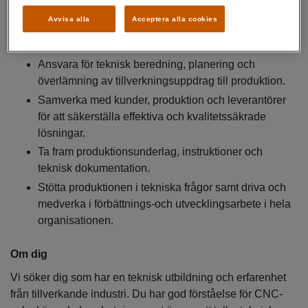
Ta fram produktions- och verifieringsmetoder samt
Avvisa alla
Acceptera alla cookies
genomföra operationsberedning och
kostnadskalkyler för artiklar.
Ansvara för teknisk beredning, planering och
överlämning av tillverkningsuppdrag till produktion.
Samverka med kunder, produktion och leverantörer
för att säkerställa effektiva och kvalitetssäkrade
lösningar.
Ta fram produktionsunderlag, instruktioner och
teknisk dokumentation.
Stötta produktionen i tekniska frågor samt driva och
medverka i förbättnings-och utvecklingsarbete i hela
organisationen.
Om dig
Vi söker dig som har en teknisk utbildning och erfarenhet
från tillverkande industri. Du har god förståelse för CNC-